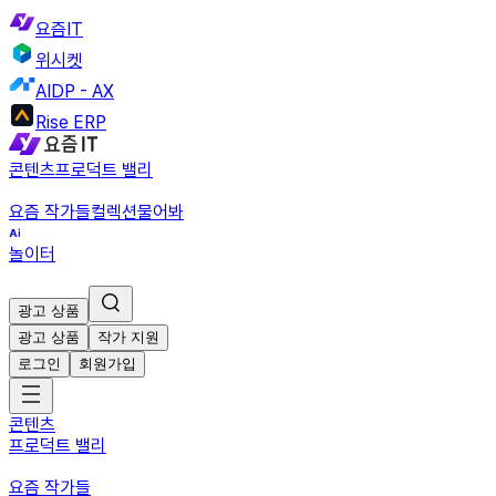
요즘IT
위시켓
AIDP - AX
Rise ERP
콘텐츠
프로덕트 밸리
요즘 작가들
컬렉션
물어봐
놀이터
광고 상품
광고 상품
작가 지원
로그인
회원가입
콘텐츠
프로덕트 밸리
요즘 작가들