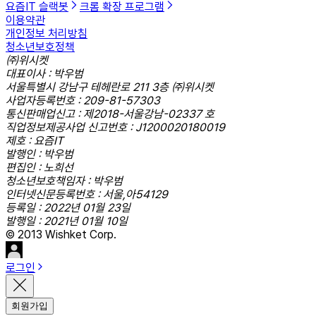
요즘IT 슬랙봇
크롬 확장 프로그램
이용약관
개인정보 처리방침
청소년보호정책
㈜위시켓
대표이사 : 박우범
서울특별시 강남구 테헤란로 211 3층 ㈜위시켓
사업자등록번호 : 209-81-57303
통신판매업신고 : 제2018-서울강남-02337 호
직업정보제공사업 신고번호 : J1200020180019
제호 : 요즘IT
발행인 : 박우범
편집인 : 노희선
청소년보호책임자 : 박우범
인터넷신문등록번호 : 서울,아54129
등록일 : 2022년 01월 23일
발행일 : 2021년 01월 10일
© 2013 Wishket Corp.
로그인
회원가입