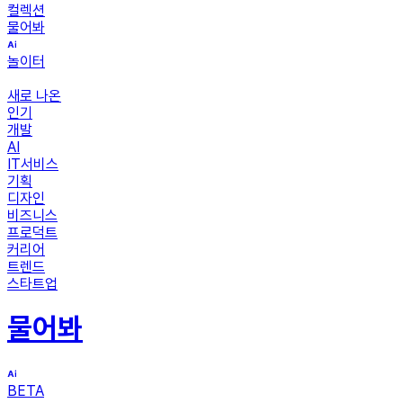
컬렉션
물어봐
놀이터
새로 나온
인기
개발
AI
IT서비스
기획
디자인
비즈니스
프로덕트
커리어
트렌드
스타트업
물어봐
BETA