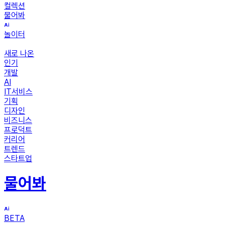
컬렉션
물어봐
놀이터
새로 나온
인기
개발
AI
IT서비스
기획
디자인
비즈니스
프로덕트
커리어
트렌드
스타트업
물어봐
BETA