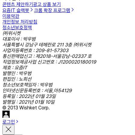
콘텐츠 제안하기
광고 상품 보기
요즘IT 슬랙봇
크롬 확장 프로그램
이용약관
개인정보 처리방침
청소년보호정책
㈜위시켓
대표이사 : 박우범
서울특별시 강남구 테헤란로 211 3층 ㈜위시켓
사업자등록번호 : 209-81-57303
통신판매업신고 : 제2018-서울강남-02337 호
직업정보제공사업 신고번호 : J1200020180019
제호 : 요즘IT
발행인 : 박우범
편집인 : 노희선
청소년보호책임자 : 박우범
인터넷신문등록번호 : 서울,아54129
등록일 : 2022년 01월 23일
발행일 : 2021년 01월 10일
© 2013 Wishket Corp.
로그인