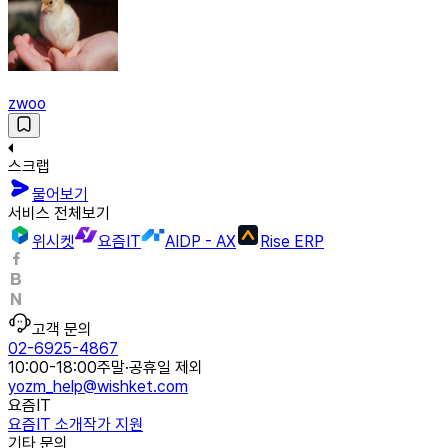
zwoo
스크랩
물어보기
서비스 전체보기
위시켓
요즘IT
AIDP - AX
Rise ERP
고객 문의
02-6925-4867
10:00-18:00
주말·공휴일 제외
yozm_help@wishket.com
요즘IT
요즘IT 소개
작가 지원
기타 문의