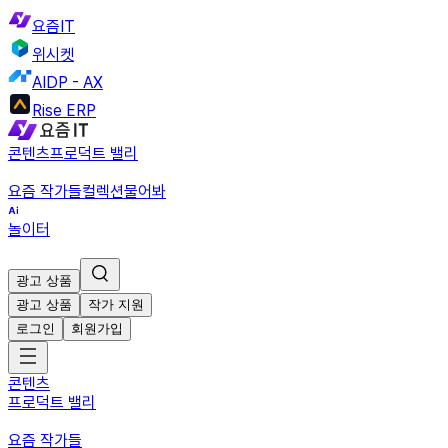
요즘IT
위시켓
AIDP - AX
Rise ERP
콘텐츠
프로덕트 밸리
요즘 작가들
컬렉션
물어봐
놀이터
광고 상품
광고 상품
작가 지원
로그인
회원가입
콘텐츠
프로덕트 밸리
요즘 작가들