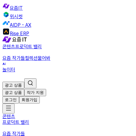
요즘IT
위시켓
AIDP - AX
Rise ERP
콘텐츠
프로덕트 밸리
요즘 작가들
컬렉션
물어봐
놀이터
광고 상품
광고 상품
작가 지원
로그인
회원가입
콘텐츠
프로덕트 밸리
요즘 작가들