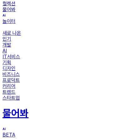
컬렉션
물어봐
놀이터
새로 나온
인기
개발
AI
IT서비스
기획
디자인
비즈니스
프로덕트
커리어
트렌드
스타트업
물어봐
BETA