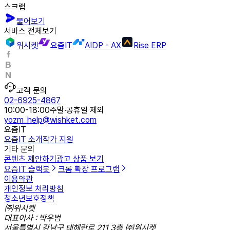
스크랩
물어보기
서비스 전체보기
위시켓
요즘IT
AIDP - AX
Rise ERP
고객 문의
02-6925-4867
10:00-18:00
주말·공휴일 제외
yozm_help@wishket.com
요즘IT
요즘IT 소개
작가 지원
기타 문의
콘텐츠 제안하기
광고 상품 보기
요즘IT 슬랙봇
크롬 확장 프로그램
이용약관
개인정보 처리방침
청소년보호정책
㈜위시켓
대표이사 : 박우범
서울특별시 강남구 테헤란로 211 3층 ㈜위시켓