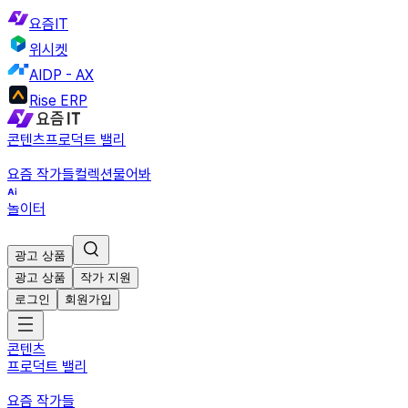
요즘IT
위시켓
AIDP - AX
Rise ERP
콘텐츠
프로덕트 밸리
요즘 작가들
컬렉션
물어봐
놀이터
광고 상품
광고 상품
작가 지원
로그인
회원가입
콘텐츠
프로덕트 밸리
요즘 작가들