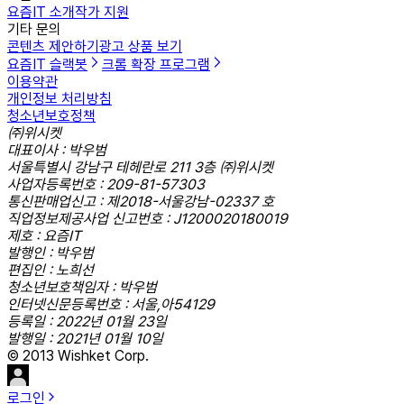
요즘IT 소개
작가 지원
기타 문의
콘텐츠 제안하기
광고 상품 보기
요즘IT 슬랙봇
크롬 확장 프로그램
이용약관
개인정보 처리방침
청소년보호정책
㈜위시켓
대표이사 : 박우범
서울특별시 강남구 테헤란로 211 3층 ㈜위시켓
사업자등록번호 : 209-81-57303
통신판매업신고 : 제2018-서울강남-02337 호
직업정보제공사업 신고번호 : J1200020180019
제호 : 요즘IT
발행인 : 박우범
편집인 : 노희선
청소년보호책임자 : 박우범
인터넷신문등록번호 : 서울,아54129
등록일 : 2022년 01월 23일
발행일 : 2021년 01월 10일
© 2013 Wishket Corp.
로그인