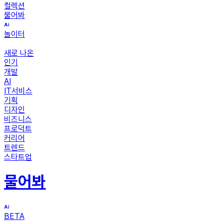
컬렉션
물어봐
놀이터
새로 나온
인기
개발
AI
IT서비스
기획
디자인
비즈니스
프로덕트
커리어
트렌드
스타트업
물어봐
BETA