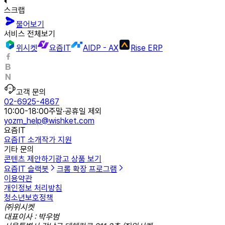
스크랩
물어보기
서비스 전체보기
위시켓
요즘IT
AIDP - AX
Rise ERP
고객 문의
02-6925-4867
10:00-18:00
주말·공휴일 제외
yozm_help@wishket.com
요즘IT
요즘IT 소개
작가 지원
기타 문의
콘텐츠 제안하기
광고 상품 보기
요즘IT 슬랙봇
크롬 확장 프로그램
이용약관
개인정보 처리방침
청소년보호정책
㈜위시켓
대표이사 : 박우범