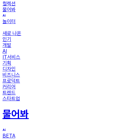
컬렉션
물어봐
놀이터
새로 나온
인기
개발
AI
IT서비스
기획
디자인
비즈니스
프로덕트
커리어
트렌드
스타트업
물어봐
BETA