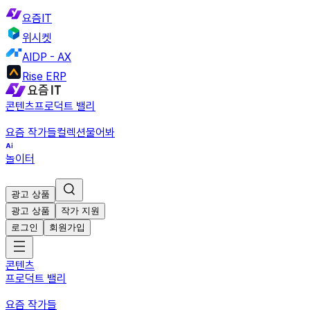
요즘IT
위시켓
AIDP - AX
Rise ERP
콘텐츠
프로덕트 밸리
요즘 작가들
컬렉션
물어봐
놀이터
광고 상품
광고 상품
작가 지원
로그인
회원가입
콘텐츠
프로덕트 밸리
요즘 작가들