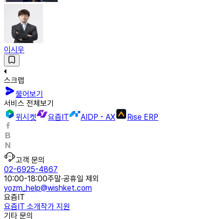
이시우
스크랩
물어보기
서비스 전체보기
위시켓
요즘IT
AIDP - AX
Rise ERP
고객 문의
02-6925-4867
10:00-18:00
주말·공휴일 제외
yozm_help@wishket.com
요즘IT
요즘IT 소개
작가 지원
기타 문의