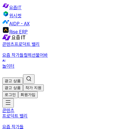
요즘IT
위시켓
AIDP - AX
Rise ERP
콘텐츠
프로덕트 밸리
요즘 작가들
컬렉션
물어봐
놀이터
광고 상품
광고 상품
작가 지원
로그인
회원가입
콘텐츠
프로덕트 밸리
요즘 작가들