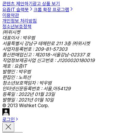
콘텐츠 제안하기
광고 상품 보기
요즘IT 슬랙봇
크롬 확장 프로그램
이용약관
개인정보 처리방침
청소년보호정책
㈜위시켓
대표이사 : 박우범
서울특별시 강남구 테헤란로 211 3층 ㈜위시켓
사업자등록번호 : 209-81-57303
통신판매업신고 : 제2018-서울강남-02337 호
직업정보제공사업 신고번호 : J1200020180019
제호 : 요즘IT
발행인 : 박우범
편집인 : 노희선
청소년보호책임자 : 박우범
인터넷신문등록번호 : 서울,아54129
등록일 : 2022년 01월 23일
발행일 : 2021년 01월 10일
© 2013 Wishket Corp.
로그인