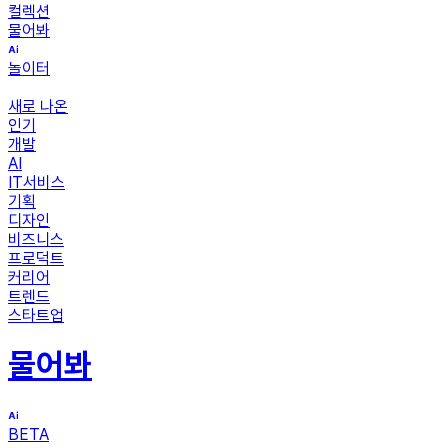
컬렉션
물어봐
놀이터
새로 나온
인기
개발
AI
IT서비스
기획
디자인
비즈니스
프로덕트
커리어
트렌드
스타트업
물어봐
BETA