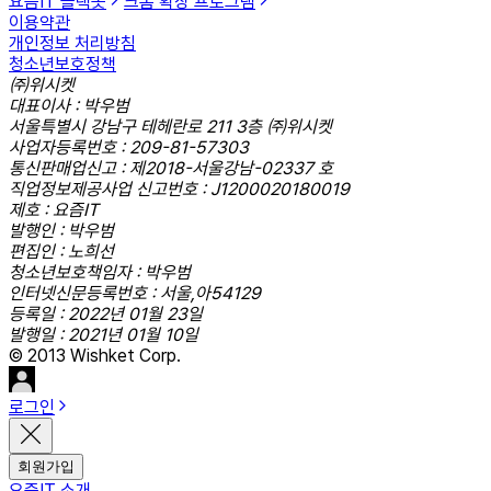
요즘IT 슬랙봇
크롬 확장 프로그램
이용약관
개인정보 처리방침
청소년보호정책
㈜위시켓
대표이사 : 박우범
서울특별시 강남구 테헤란로 211 3층 ㈜위시켓
사업자등록번호 : 209-81-57303
통신판매업신고 : 제2018-서울강남-02337 호
직업정보제공사업 신고번호 : J1200020180019
제호 : 요즘IT
발행인 : 박우범
편집인 : 노희선
청소년보호책임자 : 박우범
인터넷신문등록번호 : 서울,아54129
등록일 : 2022년 01월 23일
발행일 : 2021년 01월 10일
© 2013 Wishket Corp.
로그인
회원가입
요즘IT 소개