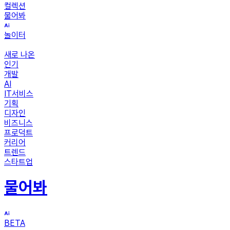
컬렉션
물어봐
놀이터
새로 나온
인기
개발
AI
IT서비스
기획
디자인
비즈니스
프로덕트
커리어
트렌드
스타트업
물어봐
BETA