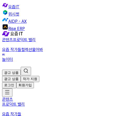
요즘IT
위시켓
AIDP - AX
Rise ERP
콘텐츠
프로덕트 밸리
요즘 작가들
컬렉션
물어봐
놀이터
광고 상품
광고 상품
작가 지원
로그인
회원가입
콘텐츠
프로덕트 밸리
요즘 작가들