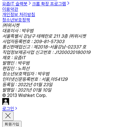
요즘IT 슬랙봇
크롬 확장 프로그램
이용약관
개인정보 처리방침
청소년보호정책
㈜위시켓
대표이사 : 박우범
서울특별시 강남구 테헤란로 211 3층 ㈜위시켓
사업자등록번호 : 209-81-57303
통신판매업신고 : 제2018-서울강남-02337 호
직업정보제공사업 신고번호 : J1200020180019
제호 : 요즘IT
발행인 : 박우범
편집인 : 노희선
청소년보호책임자 : 박우범
인터넷신문등록번호 : 서울,아54129
등록일 : 2022년 01월 23일
발행일 : 2021년 01월 10일
© 2013 Wishket Corp.
로그인
회원가입