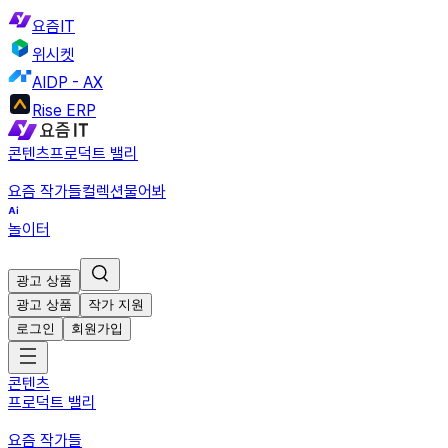
요즘IT
위시켓
AIDP - AX
Rise ERP
콘텐츠
프로덕트 밸리
요즘 작가들
컬렉션
물어봐
놀이터
광고 상품
광고 상품
작가 지원
로그인
회원가입
콘텐츠
프로덕트 밸리
요즘 작가들