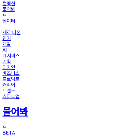
컬렉션
물어봐
놀이터
새로 나온
인기
개발
AI
IT서비스
기획
디자인
비즈니스
프로덕트
커리어
트렌드
스타트업
물어봐
BETA