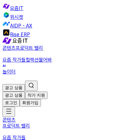
요즘IT
위시켓
AIDP - AX
Rise ERP
콘텐츠
프로덕트 밸리
요즘 작가들
컬렉션
물어봐
놀이터
광고 상품
광고 상품
작가 지원
로그인
회원가입
콘텐츠
프로덕트 밸리
요즘 작가들