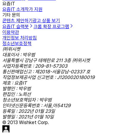
요즘IT
요즘IT 소개
작가 지원
기타 문의
콘텐츠 제안하기
광고 상품 보기
요즘IT 슬랙봇
크롬 확장 프로그램
이용약관
개인정보 처리방침
청소년보호정책
㈜위시켓
대표이사 : 박우범
서울특별시 강남구 테헤란로 211 3층 ㈜위시켓
사업자등록번호 : 209-81-57303
통신판매업신고 : 제2018-서울강남-02337 호
직업정보제공사업 신고번호 : J1200020180019
제호 : 요즘IT
발행인 : 박우범
편집인 : 노희선
청소년보호책임자 : 박우범
인터넷신문등록번호 : 서울,아54129
등록일 : 2022년 01월 23일
발행일 : 2021년 01월 10일
© 2013 Wishket Corp.