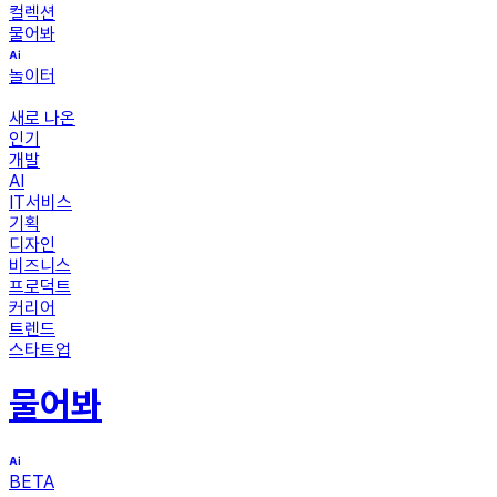
컬렉션
물어봐
놀이터
새로 나온
인기
개발
AI
IT서비스
기획
디자인
비즈니스
프로덕트
커리어
트렌드
스타트업
물어봐
BETA