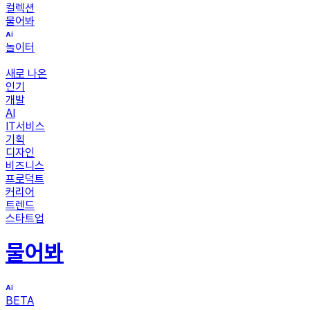
컬렉션
물어봐
놀이터
새로 나온
인기
개발
AI
IT서비스
기획
디자인
비즈니스
프로덕트
커리어
트렌드
스타트업
물어봐
BETA