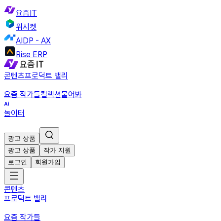
요즘IT
위시켓
AIDP - AX
Rise ERP
콘텐츠
프로덕트 밸리
요즘 작가들
컬렉션
물어봐
놀이터
광고 상품
광고 상품
작가 지원
로그인
회원가입
콘텐츠
프로덕트 밸리
요즘 작가들