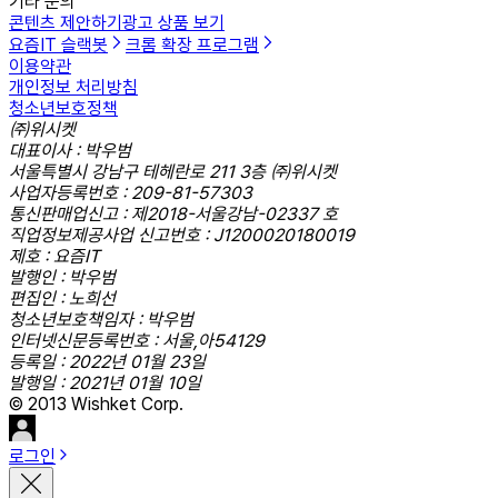
기타 문의
콘텐츠 제안하기
광고 상품 보기
요즘IT 슬랙봇
크롬 확장 프로그램
이용약관
개인정보 처리방침
청소년보호정책
㈜위시켓
대표이사 : 박우범
서울특별시 강남구 테헤란로 211 3층 ㈜위시켓
사업자등록번호 : 209-81-57303
통신판매업신고 : 제2018-서울강남-02337 호
직업정보제공사업 신고번호 : J1200020180019
제호 : 요즘IT
발행인 : 박우범
편집인 : 노희선
청소년보호책임자 : 박우범
인터넷신문등록번호 : 서울,아54129
등록일 : 2022년 01월 23일
발행일 : 2021년 01월 10일
© 2013 Wishket Corp.
로그인