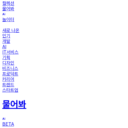
컬렉션
물어봐
놀이터
새로 나온
인기
개발
AI
IT서비스
기획
디자인
비즈니스
프로덕트
커리어
트렌드
스타트업
물어봐
BETA