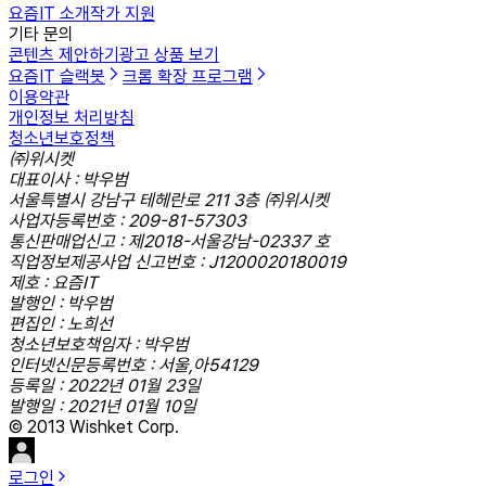
요즘IT 소개
작가 지원
기타 문의
콘텐츠 제안하기
광고 상품 보기
요즘IT 슬랙봇
크롬 확장 프로그램
이용약관
개인정보 처리방침
청소년보호정책
㈜위시켓
대표이사 : 박우범
서울특별시 강남구 테헤란로 211 3층 ㈜위시켓
사업자등록번호 : 209-81-57303
통신판매업신고 : 제2018-서울강남-02337 호
직업정보제공사업 신고번호 : J1200020180019
제호 : 요즘IT
발행인 : 박우범
편집인 : 노희선
청소년보호책임자 : 박우범
인터넷신문등록번호 : 서울,아54129
등록일 : 2022년 01월 23일
발행일 : 2021년 01월 10일
© 2013 Wishket Corp.
로그인