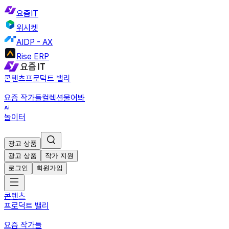
요즘IT
위시켓
AIDP - AX
Rise ERP
콘텐츠
프로덕트 밸리
요즘 작가들
컬렉션
물어봐
놀이터
광고 상품
광고 상품
작가 지원
로그인
회원가입
콘텐츠
프로덕트 밸리
요즘 작가들