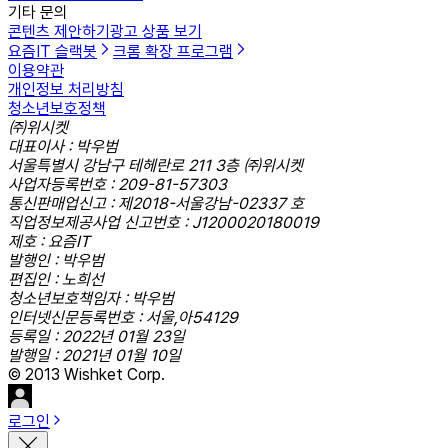
기타 문의
콘텐츠 제안하기
광고 상품 보기
요즘IT 슬랙봇
크롬 확장 프로그램
이용약관
개인정보 처리방침
청소년보호정책
㈜위시켓
대표이사 : 박우범
서울특별시 강남구 테헤란로 211 3층 ㈜위시켓
사업자등록번호 : 209-81-57303
통신판매업신고 : 제2018-서울강남-02337 호
직업정보제공사업 신고번호 : J1200020180019
제호 : 요즘IT
발행인 : 박우범
편집인 : 노희선
청소년보호책임자 : 박우범
인터넷신문등록번호 : 서울,아54129
등록일 : 2022년 01월 23일
발행일 : 2021년 01월 10일
© 2013 Wishket Corp.
로그인