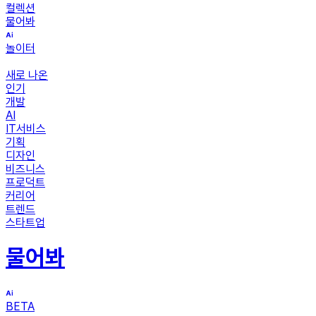
컬렉션
물어봐
놀이터
새로 나온
인기
개발
AI
IT서비스
기획
디자인
비즈니스
프로덕트
커리어
트렌드
스타트업
물어봐
BETA