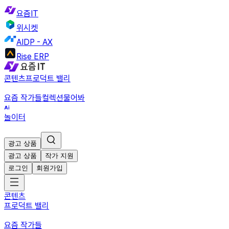
요즘IT
위시켓
AIDP - AX
Rise ERP
콘텐츠
프로덕트 밸리
요즘 작가들
컬렉션
물어봐
놀이터
광고 상품
광고 상품
작가 지원
로그인
회원가입
콘텐츠
프로덕트 밸리
요즘 작가들