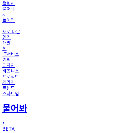
컬렉션
물어봐
놀이터
새로 나온
인기
개발
AI
IT서비스
기획
디자인
비즈니스
프로덕트
커리어
트렌드
스타트업
물어봐
BETA