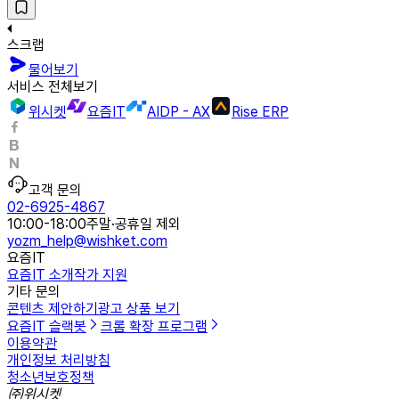
스크랩
물어보기
서비스 전체보기
위시켓
요즘IT
AIDP - AX
Rise ERP
고객 문의
02-6925-4867
10:00-18:00
주말·공휴일 제외
yozm_help@wishket.com
요즘IT
요즘IT 소개
작가 지원
기타 문의
콘텐츠 제안하기
광고 상품 보기
요즘IT 슬랙봇
크롬 확장 프로그램
이용약관
개인정보 처리방침
청소년보호정책
㈜위시켓