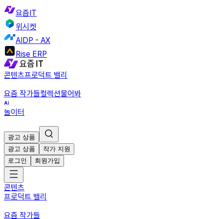
요즘IT
위시켓
AIDP - AX
Rise ERP
콘텐츠
프로덕트 밸리
요즘 작가들
컬렉션
물어봐
놀이터
광고 상품
광고 상품
작가 지원
로그인
회원가입
콘텐츠
프로덕트 밸리
요즘 작가들