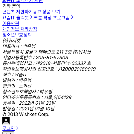
요즘IT 소개
작가 지원
기타 문의
콘텐츠 제안하기
광고 상품 보기
요즘IT 슬랙봇
크롬 확장 프로그램
이용약관
개인정보 처리방침
청소년보호정책
㈜위시켓
대표이사 : 박우범
서울특별시 강남구 테헤란로 211 3층 ㈜위시켓
사업자등록번호 : 209-81-57303
통신판매업신고 : 제2018-서울강남-02337 호
직업정보제공사업 신고번호 : J1200020180019
제호 : 요즘IT
발행인 : 박우범
편집인 : 노희선
청소년보호책임자 : 박우범
인터넷신문등록번호 : 서울,아54129
등록일 : 2022년 01월 23일
발행일 : 2021년 01월 10일
© 2013 Wishket Corp.
로그인