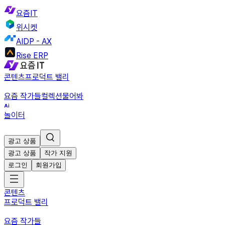
요즘IT
위시켓
AIDP - AX
Rise ERP
콘텐츠
프로덕트 밸리
요즘 작가들
컬렉션
물어봐
놀이터
광고 상품
광고 상품
작가 지원
로그인
회원가입
콘텐츠
프로덕트 밸리
요즘 작가들