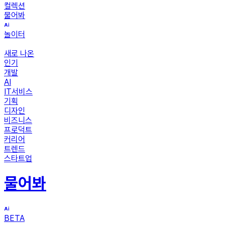
컬렉션
물어봐
놀이터
새로 나온
인기
개발
AI
IT서비스
기획
디자인
비즈니스
프로덕트
커리어
트렌드
스타트업
물어봐
BETA