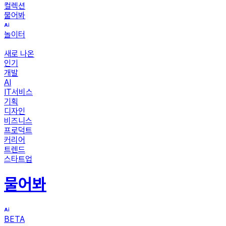
컬렉션
물어봐
놀이터
새로 나온
인기
개발
AI
IT서비스
기획
디자인
비즈니스
프로덕트
커리어
트렌드
스타트업
물어봐
BETA