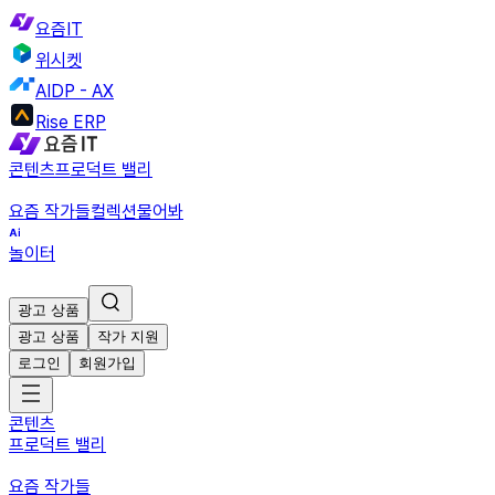
요즘IT
위시켓
AIDP - AX
Rise ERP
콘텐츠
프로덕트 밸리
요즘 작가들
컬렉션
물어봐
놀이터
광고 상품
광고 상품
작가 지원
로그인
회원가입
콘텐츠
프로덕트 밸리
요즘 작가들