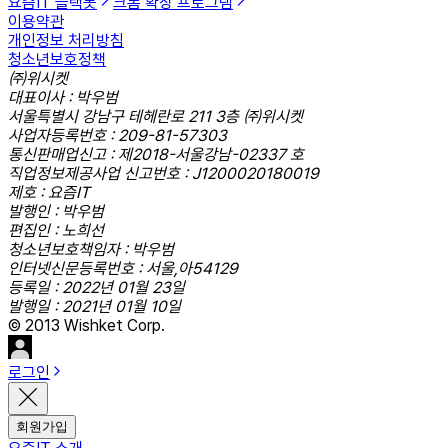
요즘IT 슬랙봇
크롬 확장 프로그램
이용약관
개인정보 처리방침
청소년보호정책
㈜위시켓
대표이사 : 박우범
서울특별시 강남구 테헤란로 211 3층 ㈜위시켓
사업자등록번호 : 209-81-57303
통신판매업신고 : 제2018-서울강남-02337 호
직업정보제공사업 신고번호 : J1200020180019
제호 : 요즘IT
발행인 : 박우범
편집인 : 노희선
청소년보호책임자 : 박우범
인터넷신문등록번호 : 서울,아54129
등록일 : 2022년 01월 23일
발행일 : 2021년 01월 10일
© 2013 Wishket Corp.
로그인
회원가입