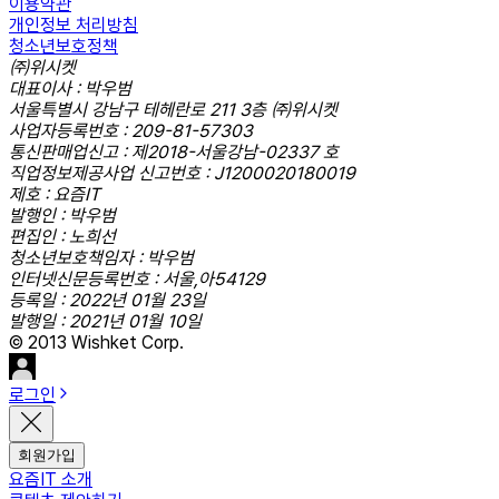
이용약관
개인정보 처리방침
청소년보호정책
㈜위시켓
대표이사 : 박우범
서울특별시 강남구 테헤란로 211 3층 ㈜위시켓
사업자등록번호 : 209-81-57303
통신판매업신고 : 제2018-서울강남-02337 호
직업정보제공사업 신고번호 : J1200020180019
제호 : 요즘IT
발행인 : 박우범
편집인 : 노희선
청소년보호책임자 : 박우범
인터넷신문등록번호 : 서울,아54129
등록일 : 2022년 01월 23일
발행일 : 2021년 01월 10일
© 2013 Wishket Corp.
로그인
회원가입
요즘IT 소개