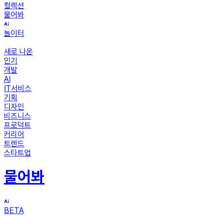
컬렉션
물어봐
놀이터
새로 나온
인기
개발
AI
IT서비스
기획
디자인
비즈니스
프로덕트
커리어
트렌드
스타트업
물어봐
BETA