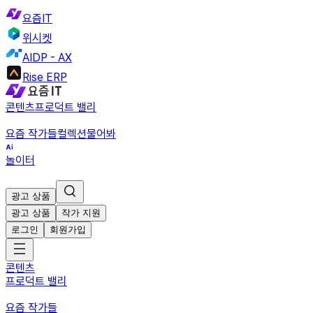
요즘IT
위시켓
AIDP - AX
Rise ERP
콘텐츠
프로덕트 밸리
요즘 작가들
컬렉션
물어봐
놀이터
광고 상품
광고 상품
작가 지원
로그인
회원가입
콘텐츠
프로덕트 밸리
요즘 작가들