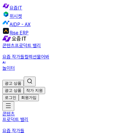
요즘IT
위시켓
AIDP - AX
Rise ERP
콘텐츠
프로덕트 밸리
요즘 작가들
컬렉션
물어봐
놀이터
광고 상품
광고 상품
작가 지원
로그인
회원가입
콘텐츠
프로덕트 밸리
요즘 작가들