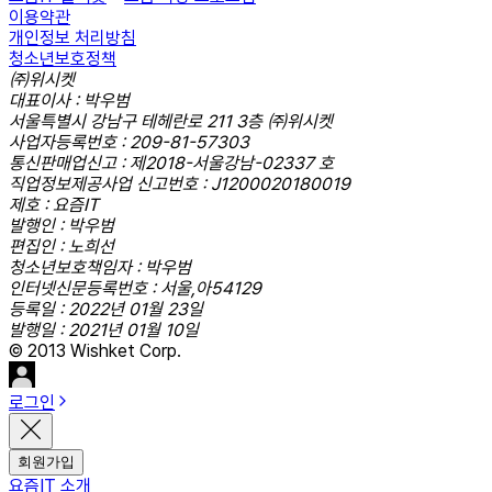
이용약관
개인정보 처리방침
청소년보호정책
㈜위시켓
대표이사 : 박우범
서울특별시 강남구 테헤란로 211 3층 ㈜위시켓
사업자등록번호 : 209-81-57303
통신판매업신고 : 제2018-서울강남-02337 호
직업정보제공사업 신고번호 : J1200020180019
제호 : 요즘IT
발행인 : 박우범
편집인 : 노희선
청소년보호책임자 : 박우범
인터넷신문등록번호 : 서울,아54129
등록일 : 2022년 01월 23일
발행일 : 2021년 01월 10일
© 2013 Wishket Corp.
로그인
회원가입
요즘IT 소개