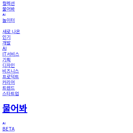
컬렉션
물어봐
놀이터
새로 나온
인기
개발
AI
IT서비스
기획
디자인
비즈니스
프로덕트
커리어
트렌드
스타트업
물어봐
BETA