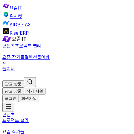
요즘IT
위시켓
AIDP - AX
Rise ERP
콘텐츠
프로덕트 밸리
요즘 작가들
컬렉션
물어봐
놀이터
광고 상품
광고 상품
작가 지원
로그인
회원가입
콘텐츠
프로덕트 밸리
요즘 작가들