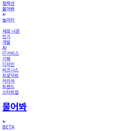
컬렉션
물어봐
놀이터
새로 나온
인기
개발
AI
IT서비스
기획
디자인
비즈니스
프로덕트
커리어
트렌드
스타트업
물어봐
BETA