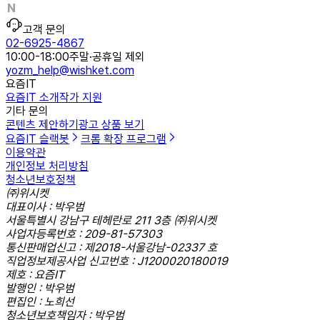
고객 문의
02-6925-4867
10:00-18:00
주말·공휴일 제외
yozm_help@wishket.com
요즘IT
요즘IT 소개
작가 지원
기타 문의
콘텐츠 제안하기
광고 상품 보기
요즘IT 슬랙봇
크롬 확장 프로그램
이용약관
개인정보 처리방침
청소년보호정책
㈜위시켓
대표이사 : 박우범
서울특별시 강남구 테헤란로 211 3층 ㈜위시켓
사업자등록번호 : 209-81-57303
통신판매업신고 : 제2018-서울강남-02337 호
직업정보제공사업 신고번호 : J1200020180019
제호 : 요즘IT
발행인 : 박우범
편집인 : 노희선
청소년보호책임자 : 박우범