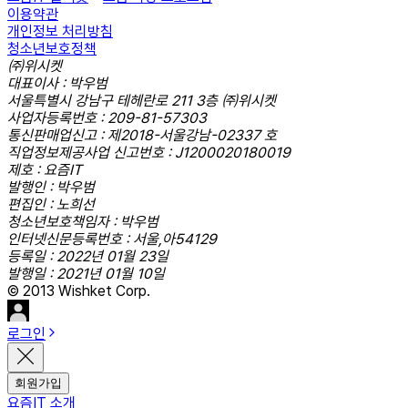
이용약관
개인정보 처리방침
청소년보호정책
㈜위시켓
대표이사 : 박우범
서울특별시 강남구 테헤란로 211 3층 ㈜위시켓
사업자등록번호 : 209-81-57303
통신판매업신고 : 제2018-서울강남-02337 호
직업정보제공사업 신고번호 : J1200020180019
제호 : 요즘IT
발행인 : 박우범
편집인 : 노희선
청소년보호책임자 : 박우범
인터넷신문등록번호 : 서울,아54129
등록일 : 2022년 01월 23일
발행일 : 2021년 01월 10일
© 2013 Wishket Corp.
로그인
회원가입
요즘IT 소개