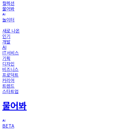
컬렉션
물어봐
놀이터
새로 나온
인기
개발
AI
IT서비스
기획
디자인
비즈니스
프로덕트
커리어
트렌드
스타트업
물어봐
BETA