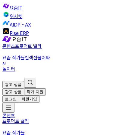
요즘IT
위시켓
AIDP - AX
Rise ERP
콘텐츠
프로덕트 밸리
요즘 작가들
컬렉션
물어봐
놀이터
광고 상품
광고 상품
작가 지원
로그인
회원가입
콘텐츠
프로덕트 밸리
요즘 작가들