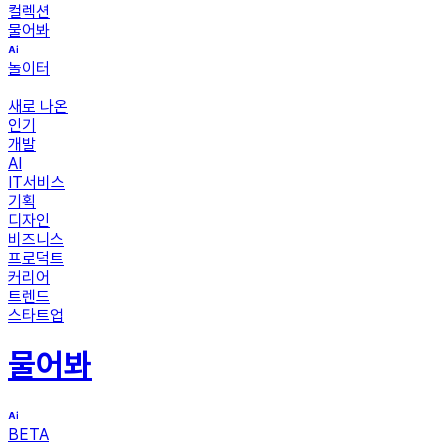
컬렉션
물어봐
놀이터
새로 나온
인기
개발
AI
IT서비스
기획
디자인
비즈니스
프로덕트
커리어
트렌드
스타트업
물어봐
BETA