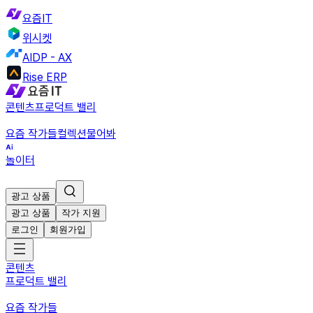
요즘IT
위시켓
AIDP - AX
Rise ERP
콘텐츠
프로덕트 밸리
요즘 작가들
컬렉션
물어봐
놀이터
광고 상품
광고 상품
작가 지원
로그인
회원가입
콘텐츠
프로덕트 밸리
요즘 작가들