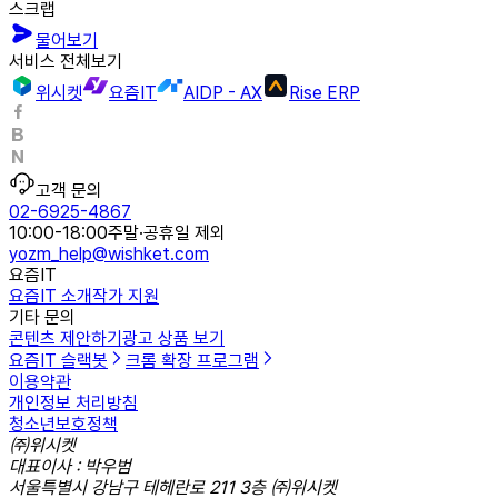
스크랩
물어보기
서비스 전체보기
위시켓
요즘IT
AIDP - AX
Rise ERP
고객 문의
02-6925-4867
10:00-18:00
주말·공휴일 제외
yozm_help@wishket.com
요즘IT
요즘IT 소개
작가 지원
기타 문의
콘텐츠 제안하기
광고 상품 보기
요즘IT 슬랙봇
크롬 확장 프로그램
이용약관
개인정보 처리방침
청소년보호정책
㈜위시켓
대표이사 : 박우범
서울특별시 강남구 테헤란로 211 3층 ㈜위시켓