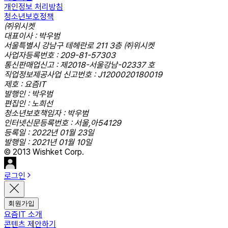
개인정보 처리방침
청소년보호정책
㈜위시켓
대표이사 : 박우범
서울특별시 강남구 테헤란로 211 3층 ㈜위시켓
사업자등록번호 : 209-81-57303
통신판매업신고 : 제2018-서울강남-02337 호
직업정보제공사업 신고번호 : J1200020180019
제호 : 요즘IT
발행인 : 박우범
편집인 : 노희선
청소년보호책임자 : 박우범
인터넷신문등록번호 : 서울,아54129
등록일 : 2022년 01월 23일
발행일 : 2021년 01월 10일
© 2013 Wishket Corp.
로그인
회원가입
요즘IT 소개
콘텐츠 제안하기