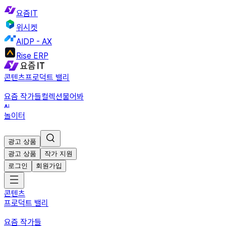
요즘IT
위시켓
AIDP - AX
Rise ERP
콘텐츠
프로덕트 밸리
요즘 작가들
컬렉션
물어봐
놀이터
광고 상품
광고 상품
작가 지원
로그인
회원가입
콘텐츠
프로덕트 밸리
요즘 작가들