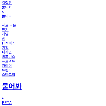
컬렉션
물어봐
놀이터
새로 나온
인기
개발
AI
IT서비스
기획
디자인
비즈니스
프로덕트
커리어
트렌드
스타트업
물어봐
BETA