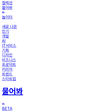
컬렉션
물어봐
놀이터
새로 나온
인기
개발
AI
IT서비스
기획
디자인
비즈니스
프로덕트
커리어
트렌드
스타트업
물어봐
BETA