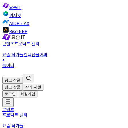
요즘IT
위시켓
AIDP - AX
Rise ERP
콘텐츠
프로덕트 밸리
요즘 작가들
컬렉션
물어봐
놀이터
광고 상품
광고 상품
작가 지원
로그인
회원가입
콘텐츠
프로덕트 밸리
요즘 작가들