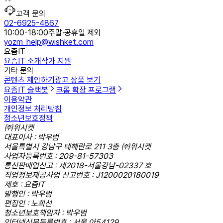
고객 문의
02-6925-4867
10:00-18:00
주말·공휴일 제외
yozm_help@wishket.com
요즘IT
요즘IT 소개
작가 지원
기타 문의
콘텐츠 제안하기
광고 상품 보기
요즘IT 슬랙봇
크롬 확장 프로그램
이용약관
개인정보 처리방침
청소년보호정책
㈜위시켓
대표이사 : 박우범
서울특별시 강남구 테헤란로 211 3층 ㈜위시켓
사업자등록번호 : 209-81-57303
통신판매업신고 : 제2018-서울강남-02337 호
직업정보제공사업 신고번호 : J1200020180019
제호 : 요즘IT
발행인 : 박우범
편집인 : 노희선
청소년보호책임자 : 박우범
인터넷신문등록번호 : 서울,아54129