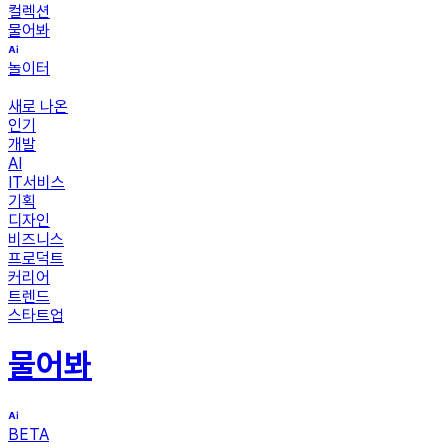
컬렉션
물어봐
놀이터
새로 나온
인기
개발
AI
IT서비스
기획
디자인
비즈니스
프로덕트
커리어
트렌드
스타트업
물어봐
BETA