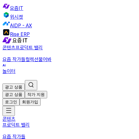
요즘IT
위시켓
AIDP - AX
Rise ERP
콘텐츠
프로덕트 밸리
요즘 작가들
컬렉션
물어봐
놀이터
광고 상품
광고 상품
작가 지원
로그인
회원가입
콘텐츠
프로덕트 밸리
요즘 작가들