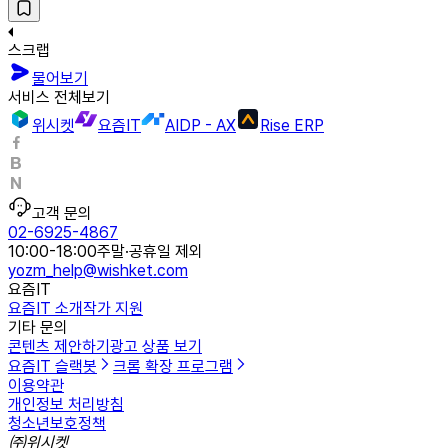
스크랩
물어보기
서비스 전체보기
위시켓
요즘IT
AIDP - AX
Rise ERP
고객 문의
02-6925-4867
10:00-18:00
주말·공휴일 제외
yozm_help@wishket.com
요즘IT
요즘IT 소개
작가 지원
기타 문의
콘텐츠 제안하기
광고 상품 보기
요즘IT 슬랙봇
크롬 확장 프로그램
이용약관
개인정보 처리방침
청소년보호정책
㈜위시켓