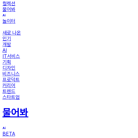
컬렉션
물어봐
놀이터
새로 나온
인기
개발
AI
IT서비스
기획
디자인
비즈니스
프로덕트
커리어
트렌드
스타트업
물어봐
BETA