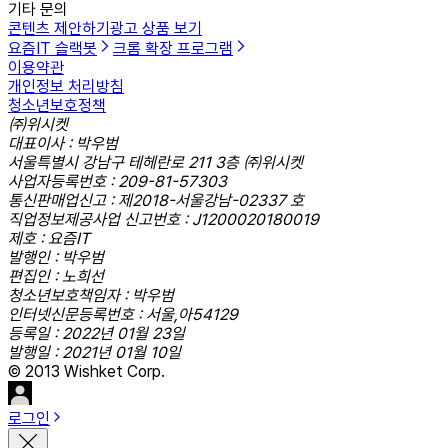
기타 문의
콘텐츠 제안하기
광고 상품 보기
요즘IT 슬랙봇
크롬 확장 프로그램
이용약관
개인정보 처리방침
청소년보호정책
㈜위시켓
대표이사 : 박우범
서울특별시 강남구 테헤란로 211 3층 ㈜위시켓
사업자등록번호 : 209-81-57303
통신판매업신고 : 제2018-서울강남-02337 호
직업정보제공사업 신고번호 : J1200020180019
제호 : 요즘IT
발행인 : 박우범
편집인 : 노희선
청소년보호책임자 : 박우범
인터넷신문등록번호 : 서울,아54129
등록일 : 2022년 01월 23일
발행일 : 2021년 01월 10일
© 2013 Wishket Corp.
로그인