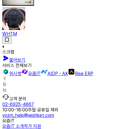
WHTM
스크랩
물어보기
서비스 전체보기
위시켓
요즘IT
AIDP - AX
Rise ERP
고객 문의
02-6925-4867
10:00-18:00
주말·공휴일 제외
yozm_help@wishket.com
요즘IT
요즘IT 소개
작가 지원