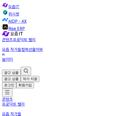
요즘IT
위시켓
AIDP - AX
Rise ERP
콘텐츠
프로덕트 밸리
요즘 작가들
컬렉션
물어봐
놀이터
광고 상품
광고 상품
작가 지원
로그인
회원가입
콘텐츠
프로덕트 밸리
요즘 작가들