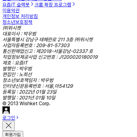
요즘IT 슬랙봇
크롬 확장 프로그램
이용약관
개인정보 처리방침
청소년보호정책
㈜위시켓
대표이사 : 박우범
서울특별시 강남구 테헤란로 211 3층 ㈜위시켓
사업자등록번호 : 209-81-57303
통신판매업신고 : 제2018-서울강남-02337 호
직업정보제공사업 신고번호 : J1200020180019
제호 : 요즘IT
발행인 : 박우범
편집인 : 노희선
청소년보호책임자 : 박우범
인터넷신문등록번호 : 서울,아54129
등록일 : 2022년 01월 23일
발행일 : 2021년 01월 10일
© 2013 Wishket Corp.
로그인
회원가입