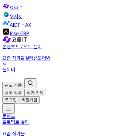
요즘IT
위시켓
AIDP - AX
Rise ERP
콘텐츠
프로덕트 밸리
요즘 작가들
컬렉션
물어봐
놀이터
광고 상품
광고 상품
작가 지원
로그인
회원가입
콘텐츠
프로덕트 밸리
요즘 작가들