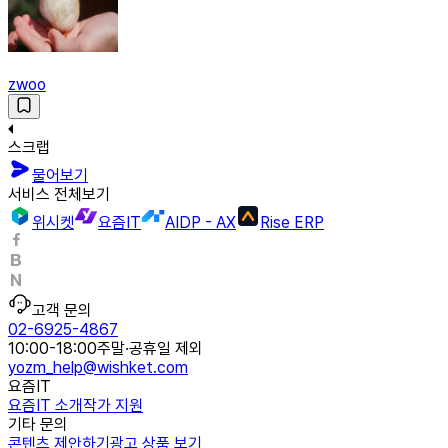
zwoo
스크랩
물어보기
서비스 전체보기
위시켓
요즘IT
AIDP - AX
Rise ERP
고객 문의
02-6925-4867
10:00-18:00
주말·공휴일 제외
yozm_help@wishket.com
요즘IT
요즘IT 소개
작가 지원
기타 문의
콘텐츠 제안하기
광고 상품 보기