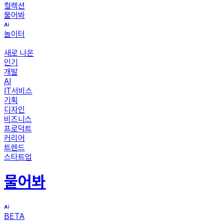
컬렉션
물어봐
놀이터
새로 나온
인기
개발
AI
IT서비스
기획
디자인
비즈니스
프로덕트
커리어
트렌드
스타트업
물어봐
BETA