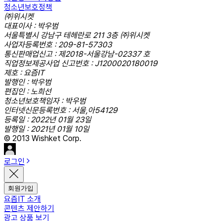
청소년보호정책
㈜위시켓
대표이사 : 박우범
서울특별시 강남구 테헤란로 211 3층 ㈜위시켓
사업자등록번호 : 209-81-57303
통신판매업신고 : 제2018-서울강남-02337 호
직업정보제공사업 신고번호 : J1200020180019
제호 : 요즘IT
발행인 : 박우범
편집인 : 노희선
청소년보호책임자 : 박우범
인터넷신문등록번호 : 서울,아54129
등록일 : 2022년 01월 23일
발행일 : 2021년 01월 10일
© 2013 Wishket Corp.
로그인
회원가입
요즘IT 소개
콘텐츠 제안하기
광고 상품 보기