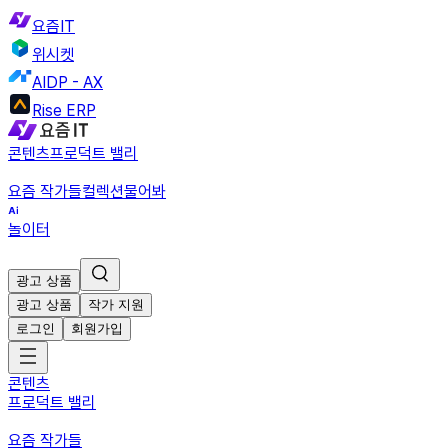
요즘IT
위시켓
AIDP - AX
Rise ERP
콘텐츠
프로덕트 밸리
요즘 작가들
컬렉션
물어봐
놀이터
광고 상품
광고 상품
작가 지원
로그인
회원가입
콘텐츠
프로덕트 밸리
요즘 작가들