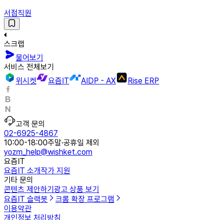
서점직원
스크랩
물어보기
서비스 전체보기
위시켓
요즘IT
AIDP - AX
Rise ERP
고객 문의
02-6925-4867
10:00-18:00
주말·공휴일 제외
yozm_help@wishket.com
요즘IT
요즘IT 소개
작가 지원
기타 문의
콘텐츠 제안하기
광고 상품 보기
요즘IT 슬랙봇
크롬 확장 프로그램
이용약관
개인정보 처리방침