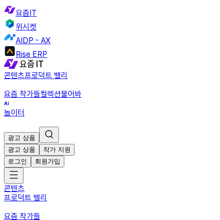
요즘IT
위시켓
AIDP - AX
Rise ERP
콘텐츠
프로덕트 밸리
요즘 작가들
컬렉션
물어봐
놀이터
광고 상품
광고 상품
작가 지원
로그인
회원가입
콘텐츠
프로덕트 밸리
요즘 작가들