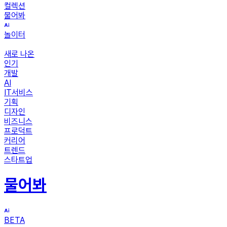
컬렉션
물어봐
놀이터
새로 나온
인기
개발
AI
IT서비스
기획
디자인
비즈니스
프로덕트
커리어
트렌드
스타트업
물어봐
BETA