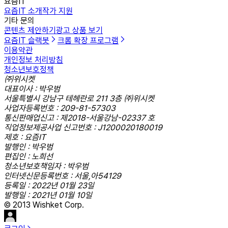
요즘IT
요즘IT 소개
작가 지원
기타 문의
콘텐츠 제안하기
광고 상품 보기
요즘IT 슬랙봇
크롬 확장 프로그램
이용약관
개인정보 처리방침
청소년보호정책
㈜위시켓
대표이사 : 박우범
서울특별시 강남구 테헤란로 211 3층 ㈜위시켓
사업자등록번호 : 209-81-57303
통신판매업신고 : 제2018-서울강남-02337 호
직업정보제공사업 신고번호 : J1200020180019
제호 : 요즘IT
발행인 : 박우범
편집인 : 노희선
청소년보호책임자 : 박우범
인터넷신문등록번호 : 서울,아54129
등록일 : 2022년 01월 23일
발행일 : 2021년 01월 10일
© 2013 Wishket Corp.