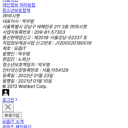
개인정보 처리방침
청소년보호정책
㈜위시켓
대표이사 : 박우범
서울특별시 강남구 테헤란로 211 3층 ㈜위시켓
사업자등록번호 : 209-81-57303
통신판매업신고 : 제2018-서울강남-02337 호
직업정보제공사업 신고번호 : J1200020180019
제호 : 요즘IT
발행인 : 박우범
편집인 : 노희선
청소년보호책임자 : 박우범
인터넷신문등록번호 : 서울,아54129
등록일 : 2022년 01월 23일
발행일 : 2021년 01월 10일
© 2013 Wishket Corp.
로그인
회원가입
요즘IT 소개
콘텐츠 제안하기