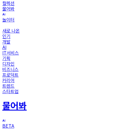
컬렉션
물어봐
놀이터
새로 나온
인기
개발
AI
IT서비스
기획
디자인
비즈니스
프로덕트
커리어
트렌드
스타트업
물어봐
BETA