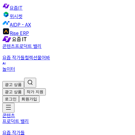
요즘IT
위시켓
AIDP - AX
Rise ERP
콘텐츠
프로덕트 밸리
요즘 작가들
컬렉션
물어봐
놀이터
광고 상품
광고 상품
작가 지원
로그인
회원가입
콘텐츠
프로덕트 밸리
요즘 작가들