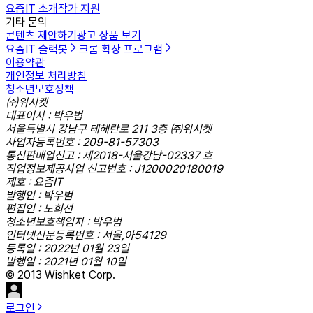
요즘IT 소개
작가 지원
기타 문의
콘텐츠 제안하기
광고 상품 보기
요즘IT 슬랙봇
크롬 확장 프로그램
이용약관
개인정보 처리방침
청소년보호정책
㈜위시켓
대표이사 : 박우범
서울특별시 강남구 테헤란로 211 3층 ㈜위시켓
사업자등록번호 : 209-81-57303
통신판매업신고 : 제2018-서울강남-02337 호
직업정보제공사업 신고번호 : J1200020180019
제호 : 요즘IT
발행인 : 박우범
편집인 : 노희선
청소년보호책임자 : 박우범
인터넷신문등록번호 : 서울,아54129
등록일 : 2022년 01월 23일
발행일 : 2021년 01월 10일
© 2013 Wishket Corp.
로그인