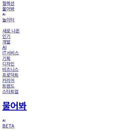
컬렉션
물어봐
놀이터
새로 나온
인기
개발
AI
IT서비스
기획
디자인
비즈니스
프로덕트
커리어
트렌드
스타트업
물어봐
BETA