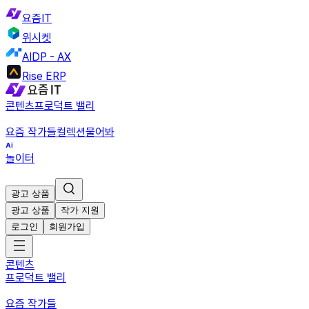
요즘IT
위시켓
AIDP - AX
Rise ERP
콘텐츠
프로덕트 밸리
요즘 작가들
컬렉션
물어봐
놀이터
광고 상품
광고 상품
작가 지원
로그인
회원가입
콘텐츠
프로덕트 밸리
요즘 작가들