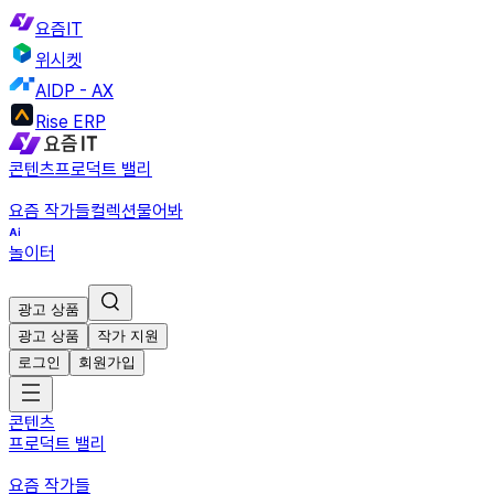
요즘IT
위시켓
AIDP - AX
Rise ERP
콘텐츠
프로덕트 밸리
요즘 작가들
컬렉션
물어봐
놀이터
광고 상품
광고 상품
작가 지원
로그인
회원가입
콘텐츠
프로덕트 밸리
요즘 작가들