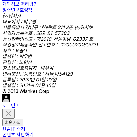
개인정보 처리방침
청소년보호정책
㈜위시켓
대표이사 : 박우범
서울특별시 강남구 테헤란로 211 3층 ㈜위시켓
사업자등록번호 : 209-81-57303
통신판매업신고 : 제2018-서울강남-02337 호
직업정보제공사업 신고번호 : J1200020180019
제호 : 요즘IT
발행인 : 박우범
편집인 : 노희선
청소년보호책임자 : 박우범
인터넷신문등록번호 : 서울,아54129
등록일 : 2022년 01월 23일
발행일 : 2021년 01월 10일
© 2013 Wishket Corp.
로그인
회원가입
요즘IT 소개
콘텐츠 제안하기