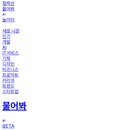
컬렉션
물어봐
놀이터
새로 나온
인기
개발
AI
IT서비스
기획
디자인
비즈니스
프로덕트
커리어
트렌드
스타트업
물어봐
BETA