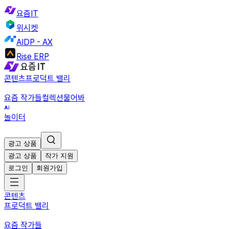
요즘IT
위시켓
AIDP - AX
Rise ERP
콘텐츠
프로덕트 밸리
요즘 작가들
컬렉션
물어봐
놀이터
광고 상품
광고 상품
작가 지원
로그인
회원가입
콘텐츠
프로덕트 밸리
요즘 작가들