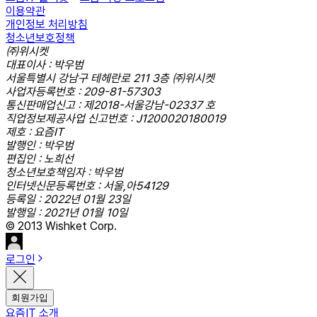
이용약관
개인정보 처리방침
청소년보호정책
㈜위시켓
대표이사 : 박우범
서울특별시 강남구 테헤란로 211 3층 ㈜위시켓
사업자등록번호 : 209-81-57303
통신판매업신고 : 제2018-서울강남-02337 호
직업정보제공사업 신고번호 : J1200020180019
제호 : 요즘IT
발행인 : 박우범
편집인 : 노희선
청소년보호책임자 : 박우범
인터넷신문등록번호 : 서울,아54129
등록일 : 2022년 01월 23일
발행일 : 2021년 01월 10일
© 2013 Wishket Corp.
로그인
회원가입
요즘IT 소개