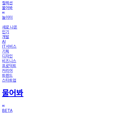
컬렉션
물어봐
놀이터
새로 나온
인기
개발
AI
IT서비스
기획
디자인
비즈니스
프로덕트
커리어
트렌드
스타트업
물어봐
BETA