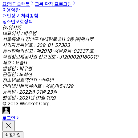
요즘IT 슬랙봇
크롬 확장 프로그램
이용약관
개인정보 처리방침
청소년보호정책
㈜위시켓
대표이사 : 박우범
서울특별시 강남구 테헤란로 211 3층 ㈜위시켓
사업자등록번호 : 209-81-57303
통신판매업신고 : 제2018-서울강남-02337 호
직업정보제공사업 신고번호 : J1200020180019
제호 : 요즘IT
발행인 : 박우범
편집인 : 노희선
청소년보호책임자 : 박우범
인터넷신문등록번호 : 서울,아54129
등록일 : 2022년 01월 23일
발행일 : 2021년 01월 10일
© 2013 Wishket Corp.
로그인
회원가입