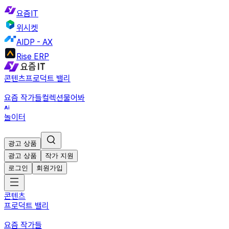
요즘IT
위시켓
AIDP - AX
Rise ERP
콘텐츠
프로덕트 밸리
요즘 작가들
컬렉션
물어봐
놀이터
광고 상품
광고 상품
작가 지원
로그인
회원가입
콘텐츠
프로덕트 밸리
요즘 작가들