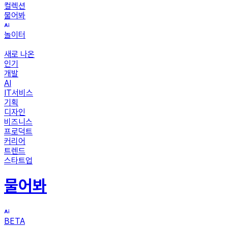
컬렉션
물어봐
놀이터
새로 나온
인기
개발
AI
IT서비스
기획
디자인
비즈니스
프로덕트
커리어
트렌드
스타트업
물어봐
BETA