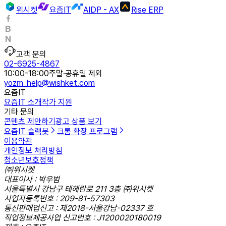
위시켓
요즘IT
AIDP - AX
Rise ERP
고객 문의
02-6925-4867
10:00-18:00
주말·공휴일 제외
yozm_help@wishket.com
요즘IT
요즘IT 소개
작가 지원
기타 문의
콘텐츠 제안하기
광고 상품 보기
요즘IT 슬랙봇
크롬 확장 프로그램
이용약관
개인정보 처리방침
청소년보호정책
㈜위시켓
대표이사 : 박우범
서울특별시 강남구 테헤란로 211 3층 ㈜위시켓
사업자등록번호 : 209-81-57303
통신판매업신고 : 제2018-서울강남-02337 호
직업정보제공사업 신고번호 : J1200020180019