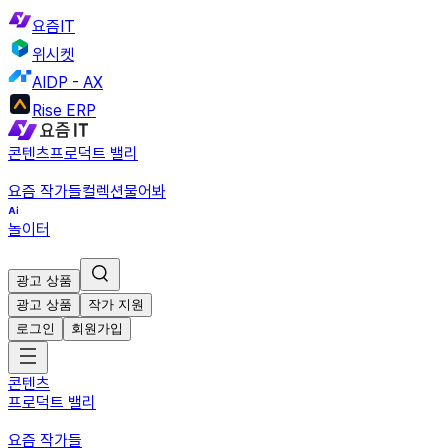
요즘IT
위시켓
AIDP - AX
Rise ERP
콘텐츠
프로덕트 밸리
요즘 작가들
컬렉션
물어봐
놀이터
광고 상품
광고 상품
작가 지원
로그인
회원가입
콘텐츠
프로덕트 밸리
요즘 작가들