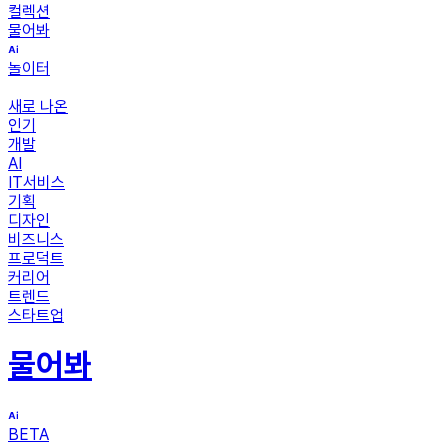
컬렉션
물어봐
놀이터
새로 나온
인기
개발
AI
IT서비스
기획
디자인
비즈니스
프로덕트
커리어
트렌드
스타트업
물어봐
BETA