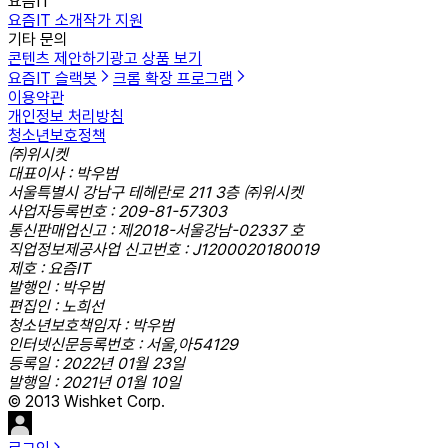
요즘IT
요즘IT 소개
작가 지원
기타 문의
콘텐츠 제안하기
광고 상품 보기
요즘IT 슬랙봇
크롬 확장 프로그램
이용약관
개인정보 처리방침
청소년보호정책
㈜위시켓
대표이사 : 박우범
서울특별시 강남구 테헤란로 211 3층 ㈜위시켓
사업자등록번호 : 209-81-57303
통신판매업신고 : 제2018-서울강남-02337 호
직업정보제공사업 신고번호 : J1200020180019
제호 : 요즘IT
발행인 : 박우범
편집인 : 노희선
청소년보호책임자 : 박우범
인터넷신문등록번호 : 서울,아54129
등록일 : 2022년 01월 23일
발행일 : 2021년 01월 10일
© 2013 Wishket Corp.