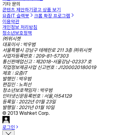
기타 문의
콘텐츠 제안하기
광고 상품 보기
요즘IT 슬랙봇
크롬 확장 프로그램
이용약관
개인정보 처리방침
청소년보호정책
㈜위시켓
대표이사 : 박우범
서울특별시 강남구 테헤란로 211 3층 ㈜위시켓
사업자등록번호 : 209-81-57303
통신판매업신고 : 제2018-서울강남-02337 호
직업정보제공사업 신고번호 : J1200020180019
제호 : 요즘IT
발행인 : 박우범
편집인 : 노희선
청소년보호책임자 : 박우범
인터넷신문등록번호 : 서울,아54129
등록일 : 2022년 01월 23일
발행일 : 2021년 01월 10일
© 2013 Wishket Corp.
로그인