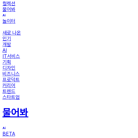
컬렉션
물어봐
놀이터
새로 나온
인기
개발
AI
IT서비스
기획
디자인
비즈니스
프로덕트
커리어
트렌드
스타트업
물어봐
BETA