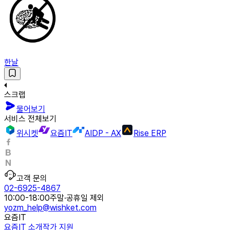
한날
스크랩
물어보기
서비스 전체보기
위시켓
요즘IT
AIDP - AX
Rise ERP
고객 문의
02-6925-4867
10:00-18:00
주말·공휴일 제외
yozm_help@wishket.com
요즘IT
요즘IT 소개
작가 지원