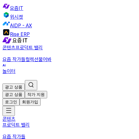
요즘IT
위시켓
AIDP - AX
Rise ERP
콘텐츠
프로덕트 밸리
요즘 작가들
컬렉션
물어봐
놀이터
광고 상품
광고 상품
작가 지원
로그인
회원가입
콘텐츠
프로덕트 밸리
요즘 작가들