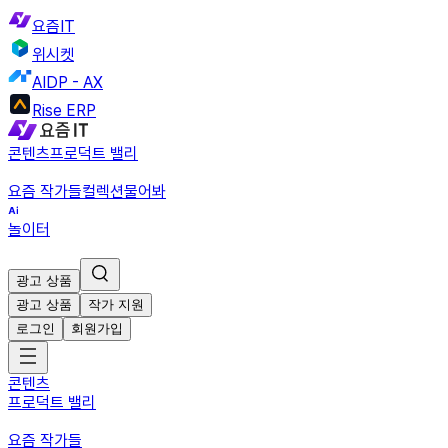
요즘IT
위시켓
AIDP - AX
Rise ERP
콘텐츠
프로덕트 밸리
요즘 작가들
컬렉션
물어봐
놀이터
광고 상품
광고 상품
작가 지원
로그인
회원가입
콘텐츠
프로덕트 밸리
요즘 작가들