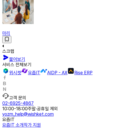
마리
스크랩
물어보기
서비스 전체보기
위시켓
요즘IT
AIDP - AX
Rise ERP
고객 문의
02-6925-4867
10:00-18:00
주말·공휴일 제외
yozm_help@wishket.com
요즘IT
요즘IT 소개
작가 지원