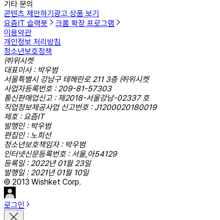
기타 문의
콘텐츠 제안하기
광고 상품 보기
요즘IT 슬랙봇
크롬 확장 프로그램
이용약관
개인정보 처리방침
청소년보호정책
㈜위시켓
대표이사 : 박우범
서울특별시 강남구 테헤란로 211 3층 ㈜위시켓
사업자등록번호 : 209-81-57303
통신판매업신고 : 제2018-서울강남-02337 호
직업정보제공사업 신고번호 : J1200020180019
제호 : 요즘IT
발행인 : 박우범
편집인 : 노희선
청소년보호책임자 : 박우범
인터넷신문등록번호 : 서울,아54129
등록일 : 2022년 01월 23일
발행일 : 2021년 01월 10일
© 2013 Wishket Corp.
로그인