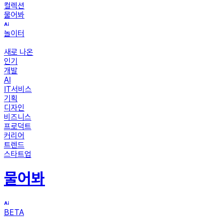
컬렉션
물어봐
놀이터
새로 나온
인기
개발
AI
IT서비스
기획
디자인
비즈니스
프로덕트
커리어
트렌드
스타트업
물어봐
BETA