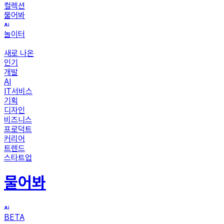
컬렉션
물어봐
놀이터
새로 나온
인기
개발
AI
IT서비스
기획
디자인
비즈니스
프로덕트
커리어
트렌드
스타트업
물어봐
BETA