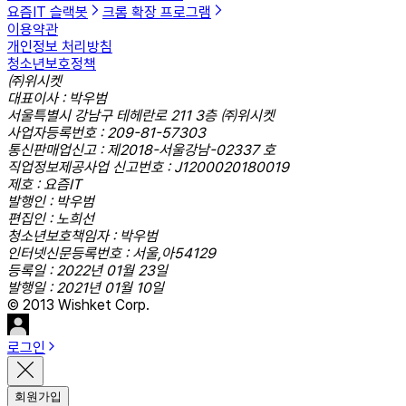
요즘IT 슬랙봇
크롬 확장 프로그램
이용약관
개인정보 처리방침
청소년보호정책
㈜위시켓
대표이사 : 박우범
서울특별시 강남구 테헤란로 211 3층 ㈜위시켓
사업자등록번호 : 209-81-57303
통신판매업신고 : 제2018-서울강남-02337 호
직업정보제공사업 신고번호 : J1200020180019
제호 : 요즘IT
발행인 : 박우범
편집인 : 노희선
청소년보호책임자 : 박우범
인터넷신문등록번호 : 서울,아54129
등록일 : 2022년 01월 23일
발행일 : 2021년 01월 10일
© 2013 Wishket Corp.
로그인
회원가입