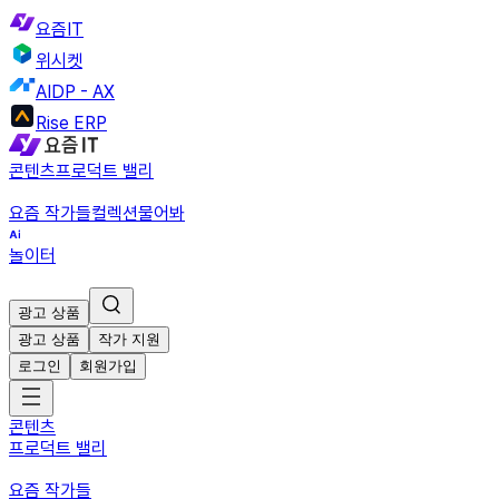
요즘IT
위시켓
AIDP - AX
Rise ERP
콘텐츠
프로덕트 밸리
요즘 작가들
컬렉션
물어봐
놀이터
광고 상품
광고 상품
작가 지원
로그인
회원가입
콘텐츠
프로덕트 밸리
요즘 작가들