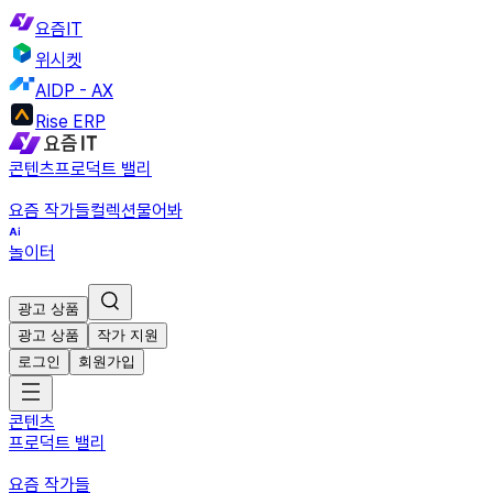
요즘IT
위시켓
AIDP - AX
Rise ERP
콘텐츠
프로덕트 밸리
요즘 작가들
컬렉션
물어봐
놀이터
광고 상품
광고 상품
작가 지원
로그인
회원가입
콘텐츠
프로덕트 밸리
요즘 작가들