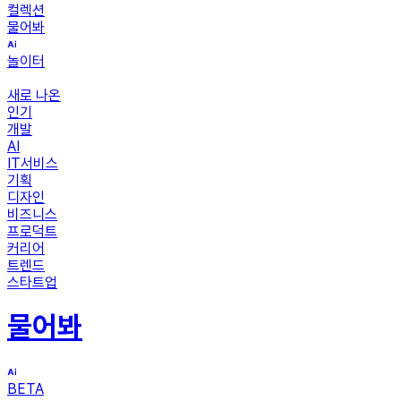
컬렉션
물어봐
놀이터
새로 나온
인기
개발
AI
IT서비스
기획
디자인
비즈니스
프로덕트
커리어
트렌드
스타트업
물어봐
BETA