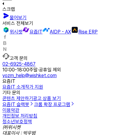
스크랩
물어보기
서비스 전체보기
위시켓
요즘IT
AIDP - AX
Rise ERP
고객 문의
02-6925-4867
10:00-18:00
주말·공휴일 제외
yozm_help@wishket.com
요즘IT
요즘IT 소개
작가 지원
기타 문의
콘텐츠 제안하기
광고 상품 보기
요즘IT 슬랙봇
크롬 확장 프로그램
이용약관
개인정보 처리방침
청소년보호정책
㈜위시켓
대표이사 : 박우범