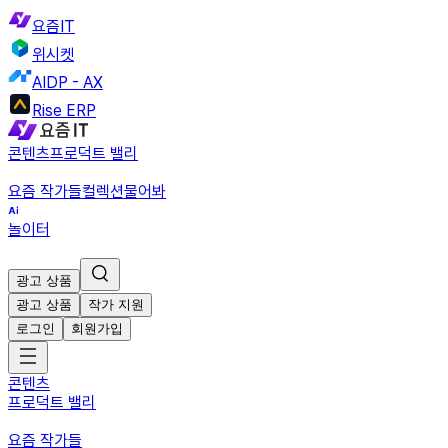
요즘IT
위시켓
AIDP - AX
Rise ERP
콘텐츠
프로덕트 밸리
요즘 작가들
컬렉션
물어봐
놀이터
광고 상품
광고 상품
작가 지원
로그인
회원가입
콘텐츠
프로덕트 밸리
요즘 작가들