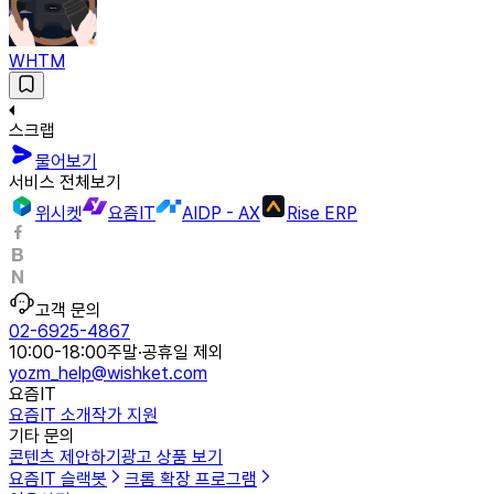
WHTM
스크랩
물어보기
서비스 전체보기
위시켓
요즘IT
AIDP - AX
Rise ERP
고객 문의
02-6925-4867
10:00-18:00
주말·공휴일 제외
yozm_help@wishket.com
요즘IT
요즘IT 소개
작가 지원
기타 문의
콘텐츠 제안하기
광고 상품 보기
요즘IT 슬랙봇
크롬 확장 프로그램