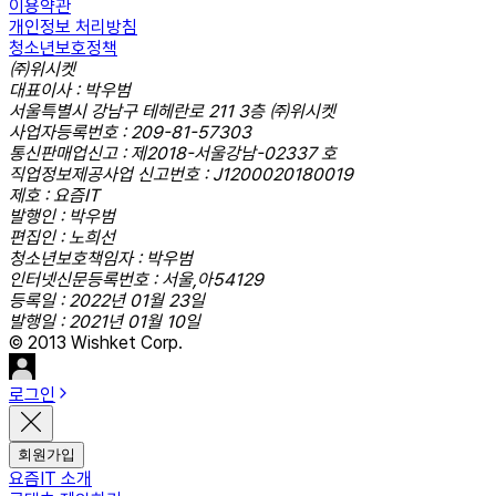
이용약관
개인정보 처리방침
청소년보호정책
㈜위시켓
대표이사 : 박우범
서울특별시 강남구 테헤란로 211 3층 ㈜위시켓
사업자등록번호 : 209-81-57303
통신판매업신고 : 제2018-서울강남-02337 호
직업정보제공사업 신고번호 : J1200020180019
제호 : 요즘IT
발행인 : 박우범
편집인 : 노희선
청소년보호책임자 : 박우범
인터넷신문등록번호 : 서울,아54129
등록일 : 2022년 01월 23일
발행일 : 2021년 01월 10일
© 2013 Wishket Corp.
로그인
회원가입
요즘IT 소개