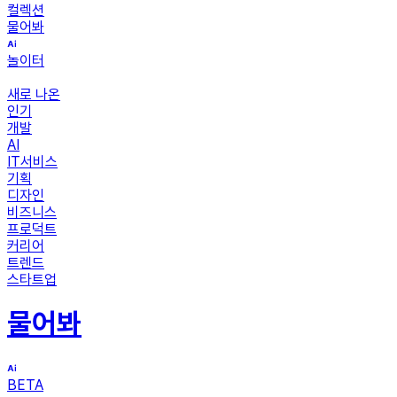
컬렉션
물어봐
놀이터
새로 나온
인기
개발
AI
IT서비스
기획
디자인
비즈니스
프로덕트
커리어
트렌드
스타트업
물어봐
BETA