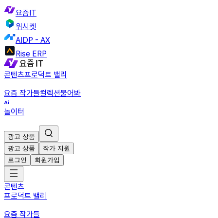
요즘IT
위시켓
AIDP - AX
Rise ERP
콘텐츠
프로덕트 밸리
요즘 작가들
컬렉션
물어봐
놀이터
광고 상품
광고 상품
작가 지원
로그인
회원가입
콘텐츠
프로덕트 밸리
요즘 작가들