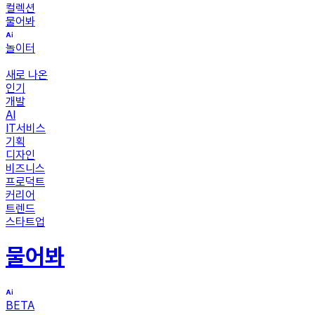
컬렉션
물어봐
놀이터
새로 나온
인기
개발
AI
IT서비스
기획
디자인
비즈니스
프로덕트
커리어
트렌드
스타트업
물어봐
BETA