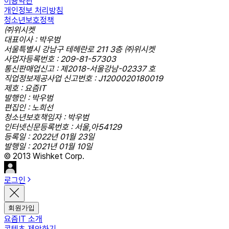
이용약관
개인정보 처리방침
청소년보호정책
㈜위시켓
대표이사 : 박우범
서울특별시 강남구 테헤란로 211 3층 ㈜위시켓
사업자등록번호 : 209-81-57303
통신판매업신고 : 제2018-서울강남-02337 호
직업정보제공사업 신고번호 : J1200020180019
제호 : 요즘IT
발행인 : 박우범
편집인 : 노희선
청소년보호책임자 : 박우범
인터넷신문등록번호 : 서울,아54129
등록일 : 2022년 01월 23일
발행일 : 2021년 01월 10일
© 2013 Wishket Corp.
로그인
회원가입
요즘IT 소개
콘텐츠 제안하기