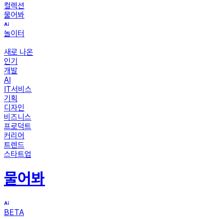
컬렉션
물어봐
놀이터
새로 나온
인기
개발
AI
IT서비스
기획
디자인
비즈니스
프로덕트
커리어
트렌드
스타트업
물어봐
BETA