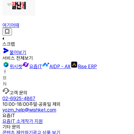
여기어때
스크랩
물어보기
서비스 전체보기
위시켓
요즘IT
AIDP - AX
Rise ERP
고객 문의
02-6925-4867
10:00-18:00
주말·공휴일 제외
yozm_help@wishket.com
요즘IT
요즘IT 소개
작가 지원
기타 문의
콘텐츠 제안하기
광고 상품 보기