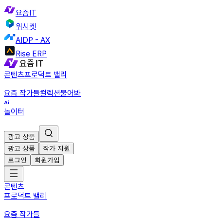
요즘IT
위시켓
AIDP - AX
Rise ERP
콘텐츠
프로덕트 밸리
요즘 작가들
컬렉션
물어봐
놀이터
광고 상품
광고 상품
작가 지원
로그인
회원가입
콘텐츠
프로덕트 밸리
요즘 작가들