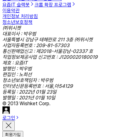
요즘IT 슬랙봇
크롬 확장 프로그램
이용약관
개인정보 처리방침
청소년보호정책
㈜위시켓
대표이사 : 박우범
서울특별시 강남구 테헤란로 211 3층 ㈜위시켓
사업자등록번호 : 209-81-57303
통신판매업신고 : 제2018-서울강남-02337 호
직업정보제공사업 신고번호 : J1200020180019
제호 : 요즘IT
발행인 : 박우범
편집인 : 노희선
청소년보호책임자 : 박우범
인터넷신문등록번호 : 서울,아54129
등록일 : 2022년 01월 23일
발행일 : 2021년 01월 10일
© 2013 Wishket Corp.
로그인
회원가입