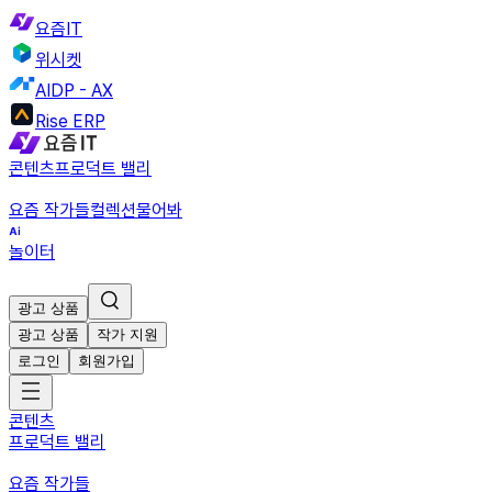
요즘IT
위시켓
AIDP - AX
Rise ERP
콘텐츠
프로덕트 밸리
요즘 작가들
컬렉션
물어봐
놀이터
광고 상품
광고 상품
작가 지원
로그인
회원가입
콘텐츠
프로덕트 밸리
요즘 작가들