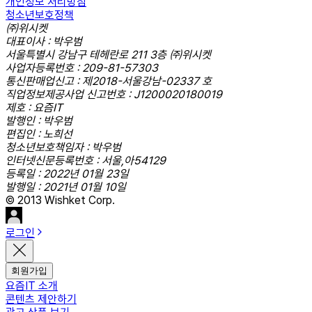
개인정보 처리방침
청소년보호정책
㈜위시켓
대표이사 : 박우범
서울특별시 강남구 테헤란로 211 3층 ㈜위시켓
사업자등록번호 : 209-81-57303
통신판매업신고 : 제2018-서울강남-02337 호
직업정보제공사업 신고번호 : J1200020180019
제호 : 요즘IT
발행인 : 박우범
편집인 : 노희선
청소년보호책임자 : 박우범
인터넷신문등록번호 : 서울,아54129
등록일 : 2022년 01월 23일
발행일 : 2021년 01월 10일
© 2013 Wishket Corp.
로그인
회원가입
요즘IT 소개
콘텐츠 제안하기