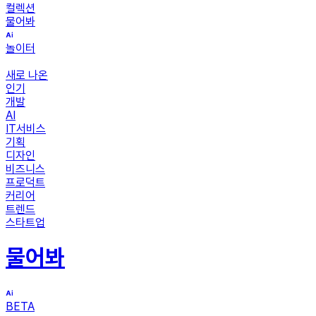
컬렉션
물어봐
놀이터
새로 나온
인기
개발
AI
IT서비스
기획
디자인
비즈니스
프로덕트
커리어
트렌드
스타트업
물어봐
BETA