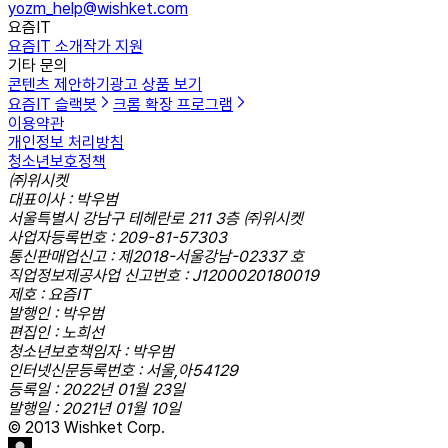
yozm_help@wishket.com
요즘IT
요즘IT 소개
작가 지원
기타 문의
콘텐츠 제안하기
광고 상품 보기
요즘IT 슬랙봇
크롬 확장 프로그램
이용약관
개인정보 처리방침
청소년보호정책
㈜위시켓
대표이사 : 박우범
서울특별시 강남구 테헤란로 211 3층 ㈜위시켓
사업자등록번호 : 209-81-57303
통신판매업신고 : 제2018-서울강남-02337 호
직업정보제공사업 신고번호 : J1200020180019
제호 : 요즘IT
발행인 : 박우범
편집인 : 노희선
청소년보호책임자 : 박우범
인터넷신문등록번호 : 서울,아54129
등록일 : 2022년 01월 23일
발행일 : 2021년 01월 10일
© 2013 Wishket Corp.