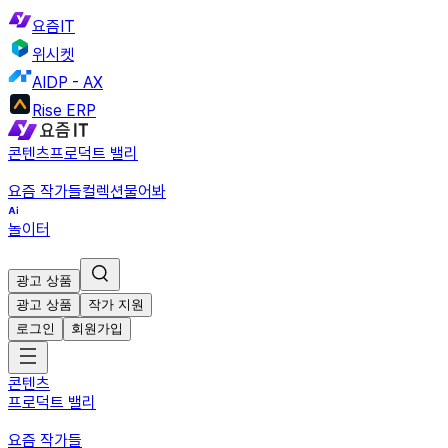
요즘IT
위시켓
AIDP - AX
Rise ERP
콘텐츠
프로덕트 밸리
요즘 작가들
컬렉션
물어봐
놀이터
광고 상품
광고 상품
작가 지원
로그인
회원가입
콘텐츠
프로덕트 밸리
요즘 작가들