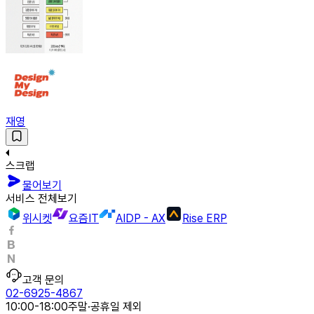
재영
스크랩
물어보기
서비스 전체보기
위시켓
요즘IT
AIDP - AX
Rise ERP
고객 문의
02-6925-4867
10:00-18:00
주말·공휴일 제외