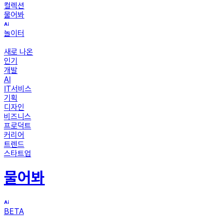
컬렉션
물어봐
놀이터
새로 나온
인기
개발
AI
IT서비스
기획
디자인
비즈니스
프로덕트
커리어
트렌드
스타트업
물어봐
BETA