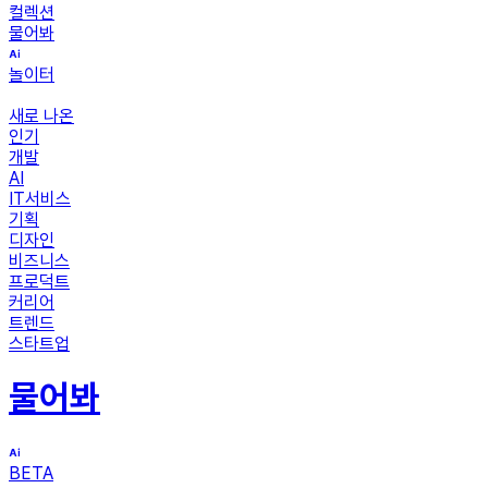
컬렉션
물어봐
놀이터
새로 나온
인기
개발
AI
IT서비스
기획
디자인
비즈니스
프로덕트
커리어
트렌드
스타트업
물어봐
BETA