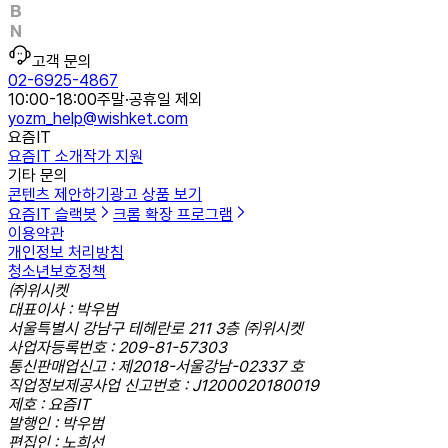
고객 문의
02-6925-4867
10:00-18:00
주말·공휴일 제외
yozm_help@wishket.com
요즘IT
요즘IT 소개
작가 지원
기타 문의
콘텐츠 제안하기
광고 상품 보기
요즘IT 슬랙봇
크롬 확장 프로그램
이용약관
개인정보 처리방침
청소년보호정책
㈜위시켓
대표이사 : 박우범
서울특별시 강남구 테헤란로 211 3층 ㈜위시켓
사업자등록번호 : 209-81-57303
통신판매업신고 : 제2018-서울강남-02337 호
직업정보제공사업 신고번호 : J1200020180019
제호 : 요즘IT
발행인 : 박우범
편집인 : 노희선