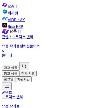
요즘IT
위시켓
AIDP - AX
Rise ERP
콘텐츠
프로덕트 밸리
요즘 작가들
컬렉션
물어봐
놀이터
광고 상품
광고 상품
작가 지원
로그인
회원가입
콘텐츠
프로덕트 밸리
요즘 작가들