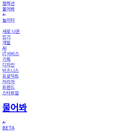
컬렉션
물어봐
놀이터
새로 나온
인기
개발
AI
IT서비스
기획
디자인
비즈니스
프로덕트
커리어
트렌드
스타트업
물어봐
BETA