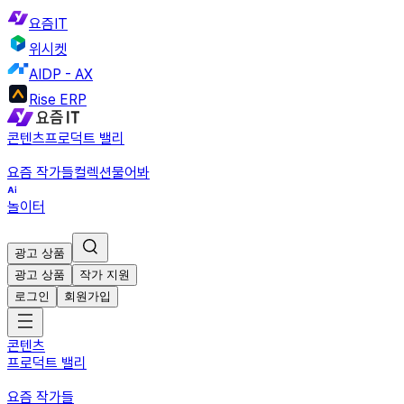
요즘IT
위시켓
AIDP - AX
Rise ERP
콘텐츠
프로덕트 밸리
요즘 작가들
컬렉션
물어봐
놀이터
광고 상품
광고 상품
작가 지원
로그인
회원가입
콘텐츠
프로덕트 밸리
요즘 작가들