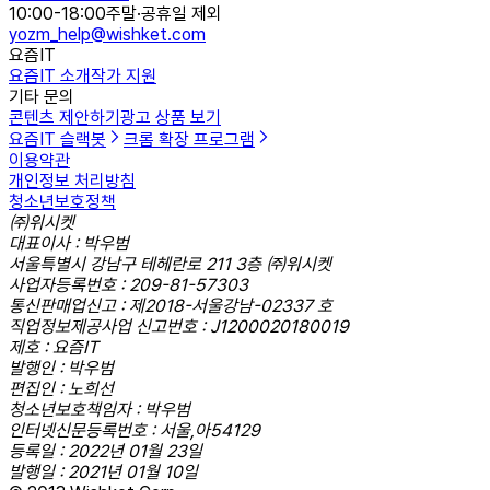
10:00-18:00
주말·공휴일 제외
yozm_help@wishket.com
요즘IT
요즘IT 소개
작가 지원
기타 문의
콘텐츠 제안하기
광고 상품 보기
요즘IT 슬랙봇
크롬 확장 프로그램
이용약관
개인정보 처리방침
청소년보호정책
㈜위시켓
대표이사 : 박우범
서울특별시 강남구 테헤란로 211 3층 ㈜위시켓
사업자등록번호 : 209-81-57303
통신판매업신고 : 제2018-서울강남-02337 호
직업정보제공사업 신고번호 : J1200020180019
제호 : 요즘IT
발행인 : 박우범
편집인 : 노희선
청소년보호책임자 : 박우범
인터넷신문등록번호 : 서울,아54129
등록일 : 2022년 01월 23일
발행일 : 2021년 01월 10일