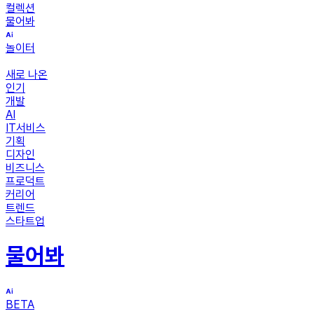
컬렉션
물어봐
놀이터
새로 나온
인기
개발
AI
IT서비스
기획
디자인
비즈니스
프로덕트
커리어
트렌드
스타트업
물어봐
BETA