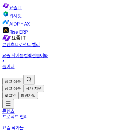
요즘IT
위시켓
AIDP - AX
Rise ERP
콘텐츠
프로덕트 밸리
요즘 작가들
컬렉션
물어봐
놀이터
광고 상품
광고 상품
작가 지원
로그인
회원가입
콘텐츠
프로덕트 밸리
요즘 작가들