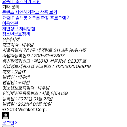
요즘IT 소개
작가 지원
기타 문의
콘텐츠 제안하기
광고 상품 보기
요즘IT 슬랙봇
크롬 확장 프로그램
이용약관
개인정보 처리방침
청소년보호정책
㈜위시켓
대표이사 : 박우범
서울특별시 강남구 테헤란로 211 3층 ㈜위시켓
사업자등록번호 : 209-81-57303
통신판매업신고 : 제2018-서울강남-02337 호
직업정보제공사업 신고번호 : J1200020180019
제호 : 요즘IT
발행인 : 박우범
편집인 : 노희선
청소년보호책임자 : 박우범
인터넷신문등록번호 : 서울,아54129
등록일 : 2022년 01월 23일
발행일 : 2021년 01월 10일
© 2013 Wishket Corp.
로그인