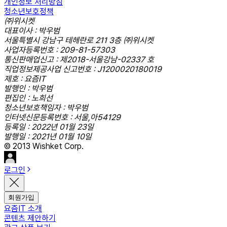
개인정보 처리방침
청소년보호정책
㈜위시켓
대표이사 : 박우범
서울특별시 강남구 테헤란로 211 3층 ㈜위시켓
사업자등록번호 : 209-81-57303
통신판매업신고 : 제2018-서울강남-02337 호
직업정보제공사업 신고번호 : J1200020180019
제호 : 요즘IT
발행인 : 박우범
편집인 : 노희선
청소년보호책임자 : 박우범
인터넷신문등록번호 : 서울,아54129
등록일 : 2022년 01월 23일
발행일 : 2021년 01월 10일
© 2013 Wishket Corp.
로그인
회원가입
요즘IT 소개
콘텐츠 제안하기