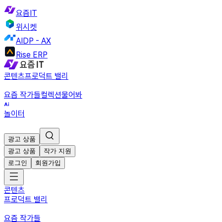
요즘IT
위시켓
AIDP - AX
Rise ERP
콘텐츠
프로덕트 밸리
요즘 작가들
컬렉션
물어봐
놀이터
광고 상품
광고 상품
작가 지원
로그인
회원가입
콘텐츠
프로덕트 밸리
요즘 작가들