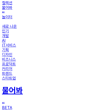
컬렉션
물어봐
놀이터
새로 나온
인기
개발
AI
IT서비스
기획
디자인
비즈니스
프로덕트
커리어
트렌드
스타트업
물어봐
BETA