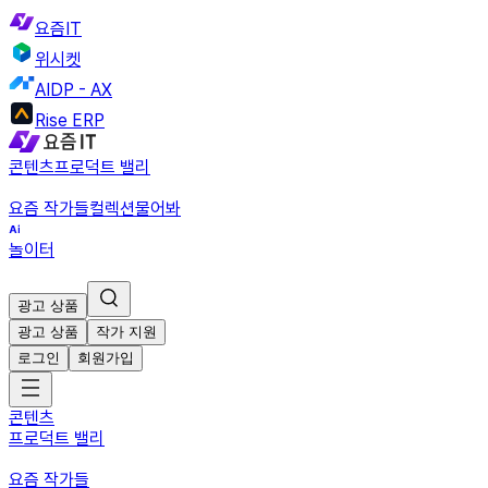
요즘IT
위시켓
AIDP - AX
Rise ERP
콘텐츠
프로덕트 밸리
요즘 작가들
컬렉션
물어봐
놀이터
광고 상품
광고 상품
작가 지원
로그인
회원가입
콘텐츠
프로덕트 밸리
요즘 작가들