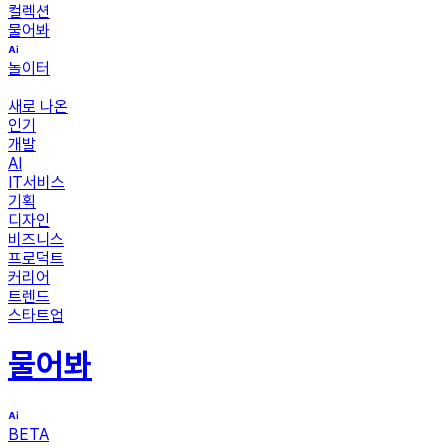
컬렉션
물어봐
놀이터
새로 나온
인기
개발
AI
IT서비스
기획
디자인
비즈니스
프로덕트
커리어
트렌드
스타트업
물어봐
BETA