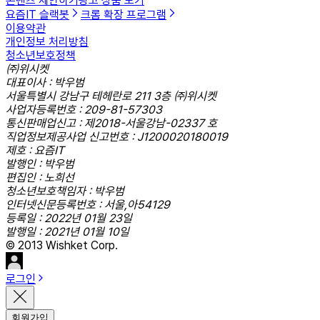
콘텐츠 제안하기
광고 상품 보기
요즘IT 슬랙봇
크롬 확장 프로그램
이용약관
개인정보 처리방침
청소년보호정책
㈜위시켓
대표이사 : 박우범
서울특별시 강남구 테헤란로 211 3층 ㈜위시켓
사업자등록번호 : 209-81-57303
통신판매업신고 : 제2018-서울강남-02337 호
직업정보제공사업 신고번호 : J1200020180019
제호 : 요즘IT
발행인 : 박우범
편집인 : 노희선
청소년보호책임자 : 박우범
인터넷신문등록번호 : 서울,아54129
등록일 : 2022년 01월 23일
발행일 : 2021년 01월 10일
© 2013 Wishket Corp.
로그인
회원가입