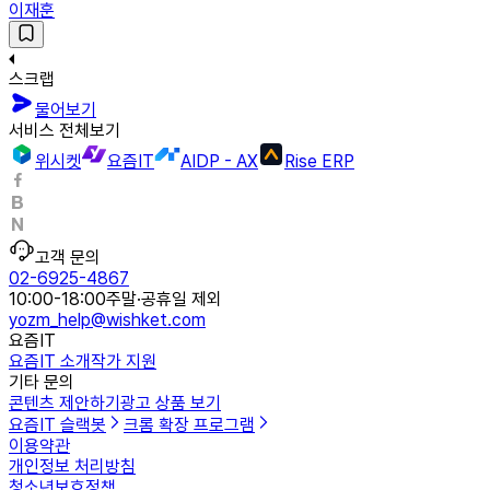
이재훈
스크랩
물어보기
서비스 전체보기
위시켓
요즘IT
AIDP - AX
Rise ERP
고객 문의
02-6925-4867
10:00-18:00
주말·공휴일 제외
yozm_help@wishket.com
요즘IT
요즘IT 소개
작가 지원
기타 문의
콘텐츠 제안하기
광고 상품 보기
요즘IT 슬랙봇
크롬 확장 프로그램
이용약관
개인정보 처리방침
청소년보호정책