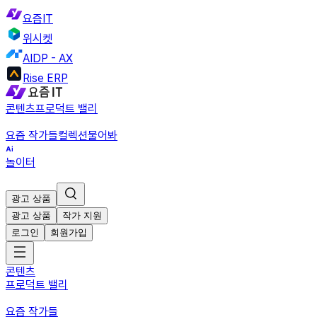
요즘IT
위시켓
AIDP - AX
Rise ERP
콘텐츠
프로덕트 밸리
요즘 작가들
컬렉션
물어봐
놀이터
광고 상품
광고 상품
작가 지원
로그인
회원가입
콘텐츠
프로덕트 밸리
요즘 작가들