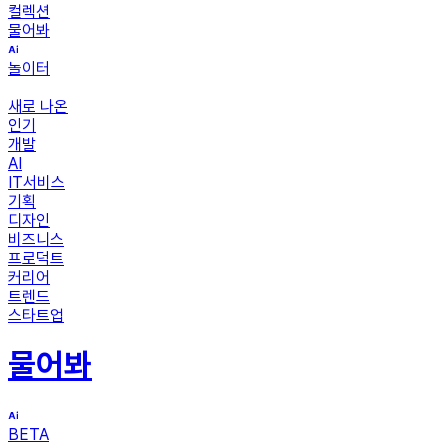
컬렉션
물어봐
놀이터
새로 나온
인기
개발
AI
IT서비스
기획
디자인
비즈니스
프로덕트
커리어
트렌드
스타트업
물어봐
BETA