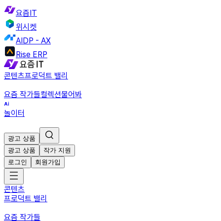
요즘IT
위시켓
AIDP - AX
Rise ERP
콘텐츠
프로덕트 밸리
요즘 작가들
컬렉션
물어봐
놀이터
광고 상품
광고 상품
작가 지원
로그인
회원가입
콘텐츠
프로덕트 밸리
요즘 작가들