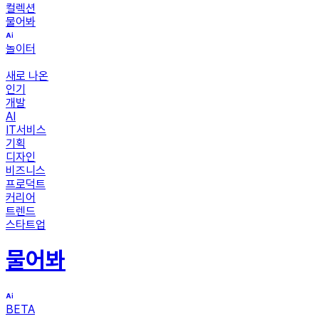
컬렉션
물어봐
놀이터
새로 나온
인기
개발
AI
IT서비스
기획
디자인
비즈니스
프로덕트
커리어
트렌드
스타트업
물어봐
BETA