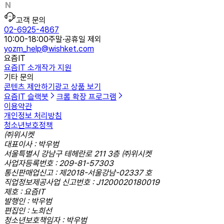
고객 문의
02-6925-4867
10:00-18:00
주말·공휴일 제외
yozm_help@wishket.com
요즘IT
요즘IT 소개
작가 지원
기타 문의
콘텐츠 제안하기
광고 상품 보기
요즘IT 슬랙봇
크롬 확장 프로그램
이용약관
개인정보 처리방침
청소년보호정책
㈜위시켓
대표이사 : 박우범
서울특별시 강남구 테헤란로 211 3층 ㈜위시켓
사업자등록번호 : 209-81-57303
통신판매업신고 : 제2018-서울강남-02337 호
직업정보제공사업 신고번호 : J1200020180019
제호 : 요즘IT
발행인 : 박우범
편집인 : 노희선
청소년보호책임자 : 박우범